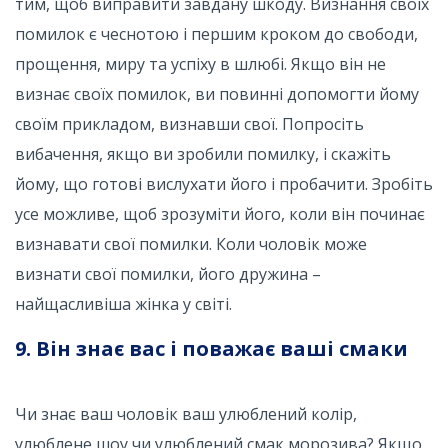
тим, щоб виправити завдану шкоду. Визнання своїх
помилок є чеснотою і першим кроком до свободи,
прощення, миру та успіху в шлюбі. Якщо він не
визнає своїх помилок, ви повинні допомогти йому
своїм прикладом, визнавши свої. Попросіть
вибачення, якщо ви зробили помилку, і скажіть
йому, що готові вислухати його і пробачити. Зробіть
усе можливе, щоб зрозуміти його, коли він починає
визнавати свої помилки. Коли чоловік може
визнати свої помилки, його дружина –
найщасливіша жінка у світі.
9. Він знає вас і поважає ваші смаки
Чи знає ваш чоловік ваш улюблений колір,
улюблене шоу чи улюблений смак морозива? Якщо