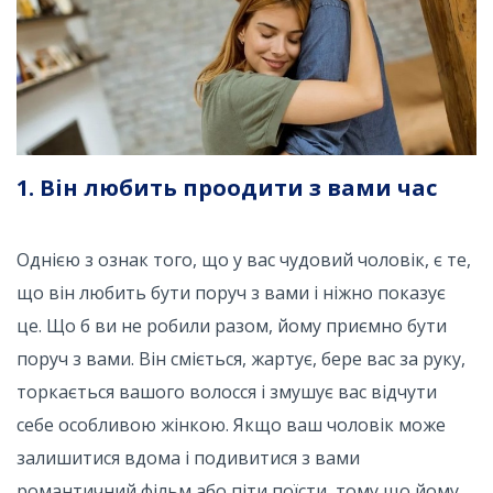
1. Він любить проодити з вами час
Однією з ознак того, що у вас чудовий чоловік, є те,
що він любить бути поруч з вами і ніжно показує
це. Що б ви не робили разом, йому приємно бути
поруч з вами. Він сміється, жартує, бере вас за руку,
торкається вашого волосся і змушує вас відчути
себе особливою жінкою. Якщо ваш чоловік може
залишитися вдома і подивитися з вами
романтичний фільм або піти поїсти, тому що йому