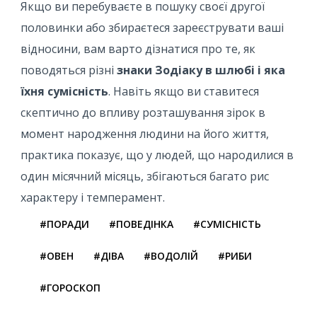
Якщо ви перебуваєте в пошуку своєї другої
половинки або збираєтеся зареєструвати ваші
відносини, вам варто дізнатися про те, як
поводяться різні
знаки Зодіаку в шлюбі і яка
їхня сумісність
. Навіть якщо ви ставитеся
скептично до впливу розташування зірок в
момент народження людини на його життя,
практика показує, що у людей, що народилися в
один місячний місяць, збігаються багато рис
характеру і темперамент.
#ПОРАДИ
#ПОВЕДІНКА
#СУМІСНІСТЬ
#ОВЕН
#ДІВА
#ВОДОЛІЙ
#РИБИ
#ГОРОСКОП