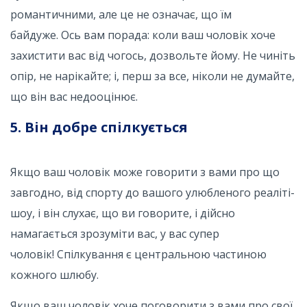
романтичними, але це не означає, що їм
байдуже. Ось вам порада: коли ваш чоловік хоче
захистити вас від чогось, дозвольте йому. Не чиніть
опір, не нарікайте; і, перш за все, ніколи не думайте,
що він вас недооцінює.
5. Він добре спілкується
Якщо ваш чоловік може говорити з вами про що
завгодно, від спорту до вашого улюбленого реаліті-
шоу, і він слухає, що ви говорите, і дійсно
намагається зрозуміти вас, у вас супер
чоловік! Спілкування є центральною частиною
кожного шлюбу.
Якщо ваш чоловік хоче поговорити з вами про свої