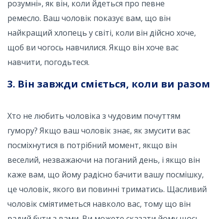
розумні», як він, коли йдеться про певне
ремесло. Ваш чоловік показує вам, що він
найкращий хлопець у світі, коли він дійсно хоче,
щоб ви чогось навчилися. Якщо він хоче вас
навчити, погодьтеся.
3. Він завжди сміється, коли ви разом
Хто не любить чоловіка з чудовим почуттям
гумору? Якщо ваш чоловік знає, як змусити вас
посміхнутися в потрібний момент, якщо він
веселий, незважаючи на поганий день, і якщо він
каже вам, що йому радісно бачити вашу посмішку,
це чоловік, якого ви повинні триматись. Щасливий
чоловік сміятиметься навколо вас, тому що він
радий бути з вами. Ви можете сказати йому щось,