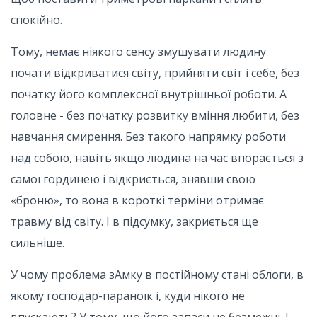
спокійно.
Тому, немає ніякого сенсу змушувати людину
почати відкриватися світу, прийняти світ і себе, без
початку його комплексної внутрішньої роботи. А
головне - без початку розвитку вміння любити, без
навчання смирення. Без такого напрямку роботи
над собою, навіть якщо людина на час впорається з
самої гординею і відкриється, знявши свою
«броню», то вона в короткі терміни отримає
травму від світу. І в підсумку, закриється ще
сильніше.
У чому проблема зАмку в постійному стані облоги, в
якому господар-параноїк і, куди нікого не