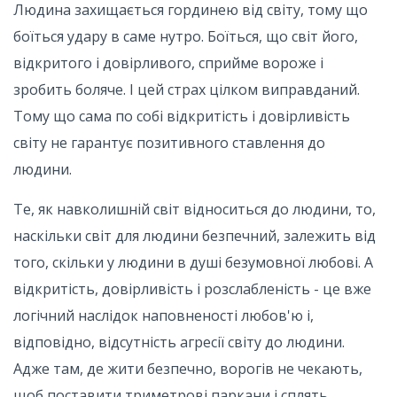
Людина захищається гординею від світу, тому що
боїться удару в саме нутро. Боїться, що світ його,
відкритого і довірливого, сприйме вороже і
зробить боляче. І цей страх цілком виправданий.
Тому що сама по собі відкритість і довірливість
світу не гарантує позитивного ставлення до
людини.
Те, як навколишній світ відноситься до людини, то,
наскільки світ для людини безпечний, залежить від
того, скільки у людини в душі безумовної любові. А
відкритість, довірливість і розслабленість - це вже
логічний наслідок наповненості любов'ю і,
відповідно, відсутність агресії світу до людини.
Адже там, де жити безпечно, ворогів не чекають,
щоб поставити триметрові паркани і сплять