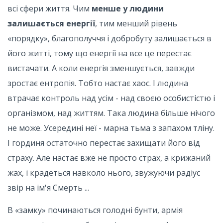
всі сфери життя. Чим
менше у людини
залишається енергії
, тим менший рівень
«порядку», благополуччя і добробуту залишається в
його житті, тому що енергії на все це перестає
вистачати. А коли енергія зменшується, завжди
зростає ентропія. Тобто настає хаос. І людина
втрачає контроль над усім - над своєю особистістю і
організмом, над життям. Така людина більше нічого
не може. Усередині неї - марна тьма з запахом тліну.
І гординя остаточно перестає захищати його від
страху. Але настає вже не просто страх, а крижаний
жах, і крадеться навколо нього, звужуючи радіус
звір на ім'я Смерть ...
В «замку» починаються голодні бунти, армія