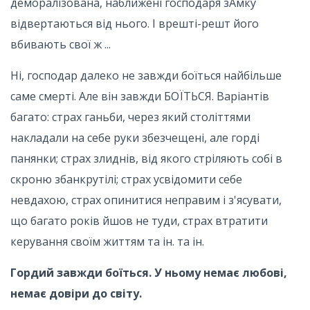
деморалізована, наближені господаря зАмку
відвертаються від нього. І врешті-решт його
вбивають свої ж ...
Ні, господар далеко не завжди боїться найбільше
саме смерті. Але він завжди БОЇТЬСЯ. Варіантів
багато: страх ганьби, через який століттями
накладали на себе руки збезчещені, але горді
панянки; страх злиднів, від якого стріляють собі в
скроню збанкрутілі; страх усвідомити себе
невдахою, страх опинитися неправим і з'ясувати,
що багато років йшов не туди, страх втратити
керування своїм життям та ін. та ін.
Гордий завжди боїться. У ньому немає любові,
немає довіри до світу.