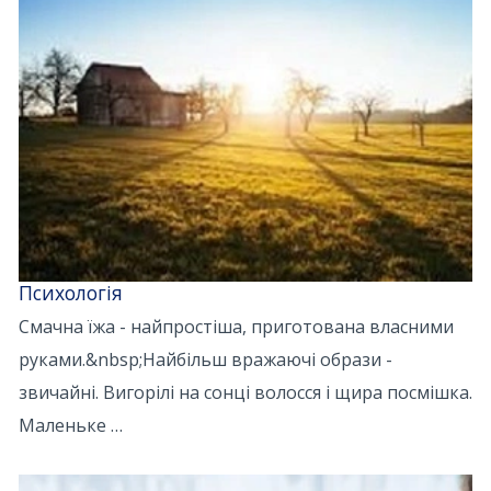
Психологія
Смачна їжа - найпростіша, приготована власними
руками.&nbsp;Найбільш вражаючі образи -
звичайні. Вигорілі на сонці волосся і щира посмішка.
Маленьке …