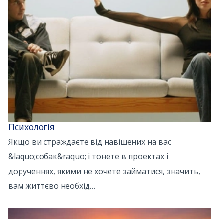
Психологія
Якщо ви страждаєте від навішених на вас
&laquo;собак&raquo; і тонете в проектах і
дорученнях, якими не хочете займатися, значить,
вам життєво необхід…