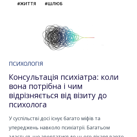
#ЖИТТЯ
#ШЛЮБ
ПСИХОЛОГІЯ
Консультація психіатра: коли
вона потрібна і чим
відрізняється від візиту до
психолога
У суспільстві досі існує багато міфів та
упереджень навколо психіатрії. Багатьом
здається, що звертатися до цього лікаря варто