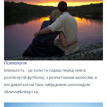
Психологія
Близькість - це коли ти сидиш перед ним в
розтягнутій футболці, з розпатланим волоссям, а
він дивиться на твоє забруднене шоколадом
обличчя&nbsp;і ка…