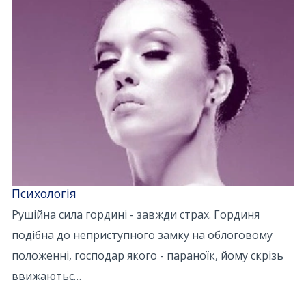
Психологія
Рушійна сила гордині - завжди страх. Гординя
подібна до неприступного замку на облоговому
положенні, господар якого - параноїк, йому скрізь
ввижаютьс…