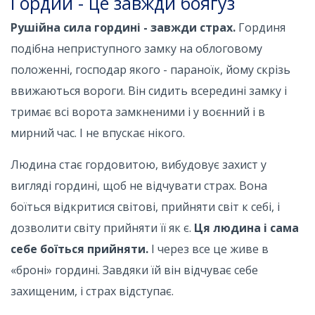
Гордий - це завжди боягуз
Рушійна сила гордині - завжди страх.
Гординя
подібна неприступного замку на облоговому
положенні, господар якого - параноїк, йому скрізь
ввижаються вороги. Він сидить всередині замку і
тримає всі ворота замкненими і у воєнний і в
мирний час. І не впускає нікого.
Людина стає гордовитою, вибудовує захист у
вигляді гордині, щоб не відчувати страх. Вона
боїться відкритися світові, прийняти світ к себі, і
дозволити світу прийняти її як є.
Ця людина і сама
себе боїться прийняти.
І через все це живе в
«броні» гордині. Завдяки їй він відчуває себе
захищеним, і страх відступає.