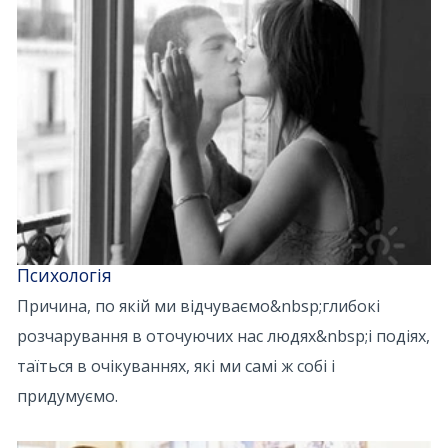
Психологія
Причина, по якій ми відчуваємо&nbsp;глибокі
розчарування в оточуючих нас людях&nbsp;і подіях,
таїться в очікуваннях, які ми самі ж собі і
придумуємо.