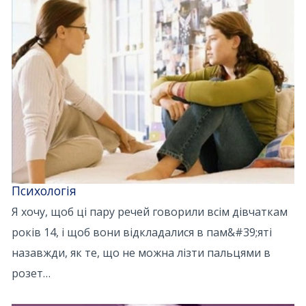
Психологія
Я хочу, щоб ці пару речей говорили всім дівчаткам
років 14, і щоб вони відкладалися в пам&#39;яті
назавжди, як те, що не можна лізти пальцями в
розет…