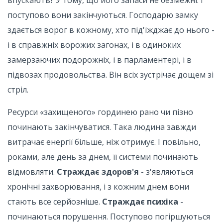
впускають? У тому, що його запаси не безмежні. І
поступово вони закінчуються. Господарю замку
здається ворог в кожному, хто під'їжджає до нього -
і в справжніх ворожих загонах, і в одиноких
замерзаючих подорожніх, і в парламентері, і в
підвозах продовольства. Він всіх зустрічає дощем зі
стріл.
Ресурси «захищеного» гординею рано чи пізно
починають закінчуватися. Така людина завжди
витрачає енергії більше, ніж отримує. І повільно,
роками, але день за днем, її системи починають
відмовляти.
Страждає здоров'я
- з'являються
хронічні захворювання, і з кожним днем ​​вони
стають все серйозніше.
Страждає психіка
-
починаються порушення. Поступово погіршуються