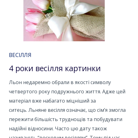
ВЕСІЛЛЯ
4 роки весілля картинки
Льон недаремно обрали в якості символу
четвертого року подружнього життя. Адже цей
матеріал вже набагато міцніший за
ситець. Льняне весілля означає, що сім’я змогла
пережити більшість труднощів та побудувати
надійні відносини. Часто цю дату також
називають “восковим весіллям”. Тому під час