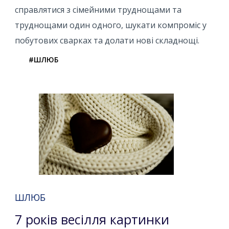
справлятися з сімейними труднощами та
труднощами один одного, шукати компроміс у
побутових сварках та долати нові складнощі.
#ШЛЮБ
ШЛЮБ
7 років весілля картинки