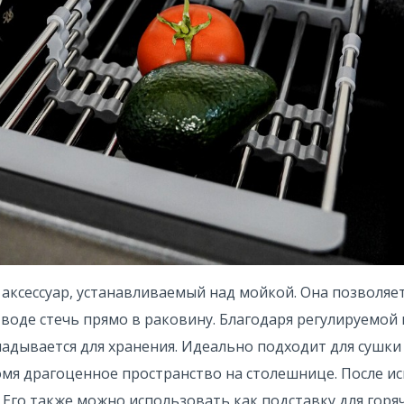
аксессуар, устанавливаемый над мойкой. Она позволяе
 воде стечь прямо в раковину. Благодаря регулируемо
ладывается для хранения. Идеально подходит для сушки
мя драгоценное пространство на столешнице. После ис
. Его также можно использовать как подставку для горя