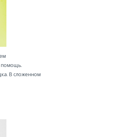
тем
а помощь.
дка. В сложенном