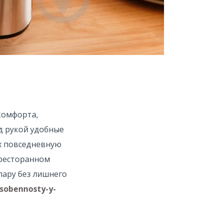
комфорта,
д рукой удобные
х повседневную
 ресторанном
пару без лишнего
osobennosty-y-