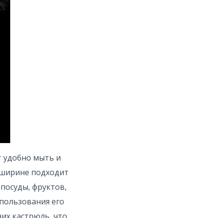
т удобно мыть и
й ширине подходит
 посуды, фруктов,
пользования его
чих кастрюль, что