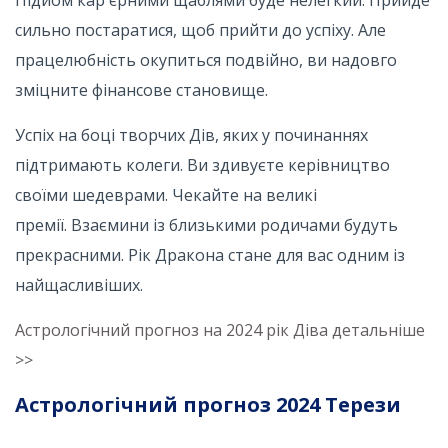
Підйом кар'єрними щаблями буде нелегкий. Прийде
сильно постаратися, щоб прийти до успіху. Але
працелюбність окупиться подвійно, ви надовго
зміцните фінансове становище.
Успіх на боці творчих Дів, яких у починаннях
підтримають колеги. Ви здивуєте керівництво
своїми шедеврами. Чекайте на великі
премії. Взаємини із близькими родичами будуть
прекрасними. Рік Дракона стане для вас одним із
найщасливіших.
Астрологічний прогноз на 2024 рік Діва детальніше
>>
Астрологічний прогноз 2024 Терези