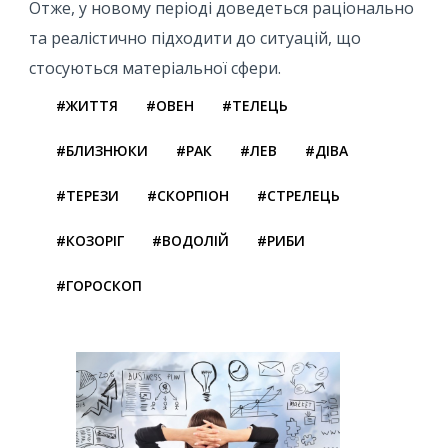
Отже, у новому періоді доведеться раціонально
та реалістично підходити до ситуацій, що
стосуються матеріальної сфери.
#ЖИТТЯ
#ОВЕН
#ТЕЛЕЦЬ
#БЛИЗНЮКИ
#РАК
#ЛЕВ
#ДІВА
#ТЕРЕЗИ
#СКОРПІОН
#СТРЕЛЕЦЬ
#КОЗОРІГ
#ВОДОЛІЙ
#РИБИ
#ГОРОСКОП