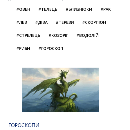
#ОВЕН
#ТЕЛЕЦЬ
#БЛИЗНЮКИ
#РАК
#ЛЕВ
#ДІВА
#ТЕРЕЗИ
#СКОРПІОН
#СТРЕЛЕЦЬ
#КОЗОРІГ
#ВОДОЛІЙ
#РИБИ
#ГОРОСКОП
ГОРОСКОПИ