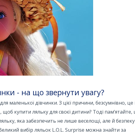
инки - на що звернути увагу?
ля маленької дівчинки. З цієї причини, безсумнівно, це 
, щоб купити ляльку для своєї дитини? Тоді пам’ятайте,
ляльку, яка забезпечить не лише веселощі, але й безпек
еликий вибір ляльок L.O.L. Surprise можна знайти за