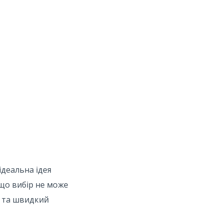
ідеальна ідея
 що вибір не може
у та швидкий