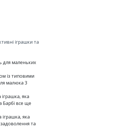
активні іграшки та
ть для маленьких
зом із типовими
для малюка 3
 іграшка, яка
а Барбі все ще
 іграшка, яка
и задоволення та