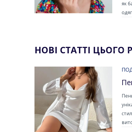
як б
одяг
НОВІ СТАТТІ ЦЬОГО 
ПО
Пе
Пень
унік
стил
вито