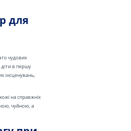
р для
ато чудових
 діти в першу
их інсценувань,
хожі на справжніх
йною, чуйною, а
агу при