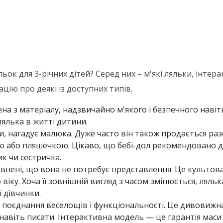
льок для 3-річних дітей? Серед них – м'які ляльки, інтер
цію про деякі із доступних типів.
ена ​​з матеріалу, надзвичайно м'якого і безпечного наві
лялька в житті дитини.
ви, нагадує малюка. Дуже часто він також продається ра
ю або пляшечкою. Цікаво, що бебі-дол рекомендовано 
к чи сестричка.
евнені, що вона не потребує представлення. Це культова
іку. Хоча її зовнішній вигляд з часом змінюється, ляльк
 дівчинки.
- поєднання веселощів і функціональності. Це дивовижна
і навіть писати. Інтерактивна модель — це гарантія мас