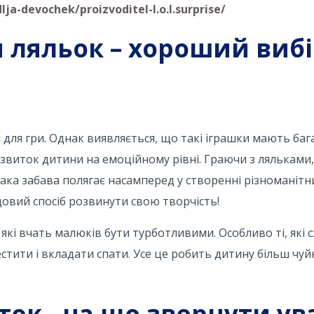
lja-devochek/proizvoditel-l.o.l.surprise/
 ляльок – хороший вибі
 для гри. Однак виявляється, що такі іграшки мають баг
звиток дитини на емоційному рівні. Граючи з ляльками,
ка забава полягає насамперед у створенні різноманітн
довий спосіб розвинути свою творчість!
які вчать малюків бути турботливими. Особливо ті, які с
пестити і вкладати спати. Усе це робить дитину більш чу
ток - на що звернути ув