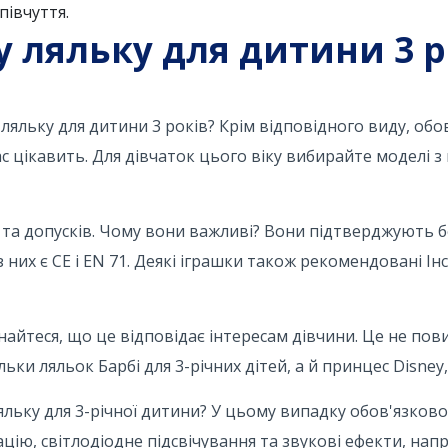
півчуття.
 ляльку для дитини 3 р
яльку для дитини 3 років? Крім відповідного виду, обо
вас цікавить. Для дівчаток цього віку вибирайте моделі з
 та допусків. Чому вони важливі? Вони підтверджують 
 них є CE і EN 71. Деякі іграшки також рекомендовані Ін
айтеся, що це відповідає інтересам дівчини. Це не пов
ьки ляльок Барбі для 3-річних дітей, а й принцес Disney, 
яльку для 3-річної дитини? У цьому випадку обов'язково
цію, світлодіодне підсвічування та звукові ефекти, нап