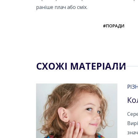
раніше плач або сміх.
#ПОРАДИ
СХОЖІ МАТЕРІАЛИ
РІЗ
Ко
Сере
Вирі
знач