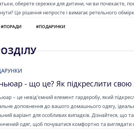
атьки, оберете сережки для дитини, чи ви почекаєте, п
нути? Це рішення непросте і вимагає ретельного обмір
#ПОРАДИ
#ПОДАРУНКИ
РОЗДІЛУ
ДАРУНКИ
ньюар - що це? Як підкреслити свою
юар – це невід'ємний елемент гардеробу, який підкресл
альне доповнення до вашого домашнього одягу, ідеальн
ьний варіант для особливих випадків. Дізнайтеся, що т
нчений одяг, щоб почуватися комфортно та виглядати 