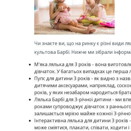
Чи знаєте ви, що на ринку є різні види ля
культова Барбі. Нижче ми зібрали інформа
М'яка лялька для 3 років - вона виготовл
дівчаток. У багатьох випадках це перша 
Пупс для дитини 3 років - як видно з наз
дитячими аксесуарами, наприклад, соско
років, у яких незабаром народиться брати
Лялька Барбі для 3-річної дитини - ми вп
роками супроводжує дівчаток з раннього в
залишається мрією майже кожної 3-річної
Інтерактивна лялька для дитини 3 років 
може сміятися, плакати, співати, ходити 