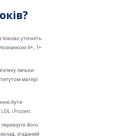
оків?
в'язково уточніть
 позначкою 0+, 1+
безпеку ляльки
ститутом матері
инно бути
LOL і Frozen.
 перевірте його
риклад, згаданий