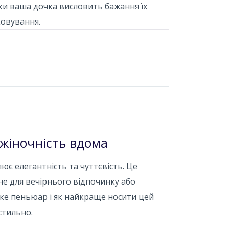
оки ваша дочка висловить бажання їх
ковування.
 жіночність вдома
ює елегантність та чуттєвість. Це
е для вечірнього відпочинку або
аке пеньюар і як найкраще носити цей
стильно.