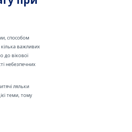
ми, способом
 кілька важливих
о до вікової
сті небезпечних
дитячі ляльки
ієї теми, тому