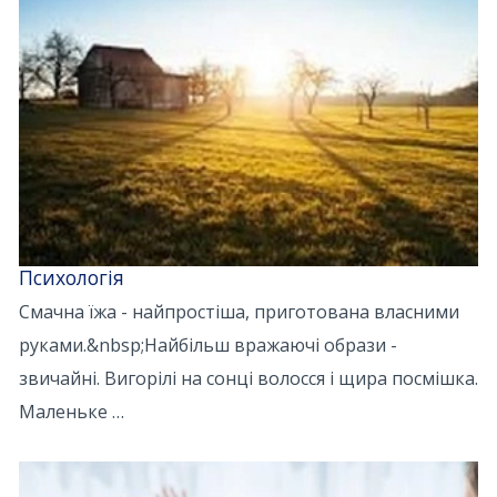
Психологія
Смачна їжа - найпростіша, приготована власними
руками.&nbsp;Найбільш вражаючі образи -
звичайні. Вигорілі на сонці волосся і щира посмішка.
Маленьке …