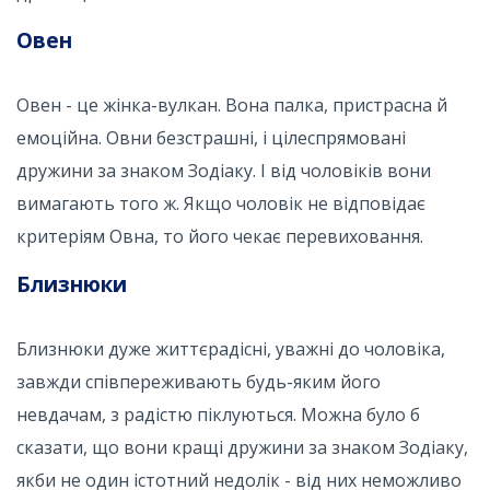
Овен
Овен - це жінка-вулкан. Вона палка, пристрасна й
емоційна. Овни безстрашні, і цілеспрямовані
дружини за знаком Зодіаку. І від чоловіків вони
вимагають того ж. Якщо чоловік не відповідає
критеріям Овна, то його чекає перевиховання.
Близнюки
Близнюки дуже життєрадісні, уважні до чоловіка,
завжди співпереживають будь-яким його
невдачам, з радістю піклуються. Можна було б
сказати, що вони кращі дружини за знаком Зодіаку,
якби не один істотний недолік - від них неможливо