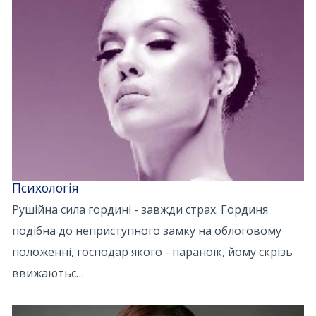
Психологія
Рушійна сила гордині - завжди страх. Гординя
подібна до неприступного замку на облоговому
положенні, господар якого - параноїк, йому скрізь
ввижаютьс…