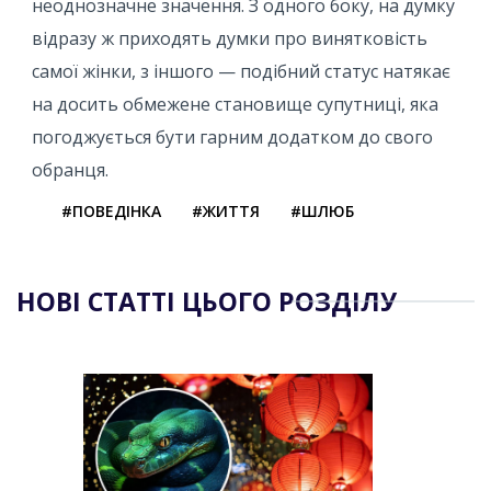
неоднозначне значення. З одного боку, на думку
відразу ж приходять думки про винятковість
самої жінки, з іншого — подібний статус натякає
на досить обмежене становище супутниці, яка
погоджується бути гарним додатком до свого
обранця.
#ПОВЕДІНКА
#ЖИТТЯ
#ШЛЮБ
НОВІ СТАТТІ ЦЬОГО РОЗДІЛУ