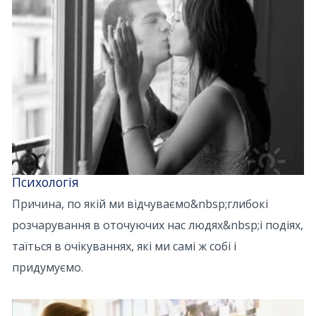
Психологія
Причина, по якій ми відчуваємо&nbsp;глибокі
розчарування в оточуючих нас людях&nbsp;і подіях,
таїться в очікуваннях, які ми самі ж собі і
придумуємо.