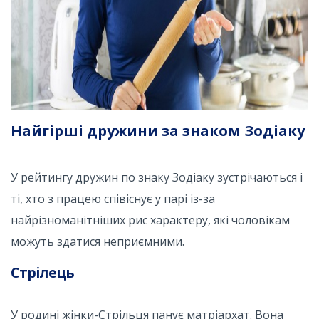
Найгірші дружини за знаком Зодіаку
У рейтингу дружин по знаку Зодіаку зустрічаються і
ті, хто з працею співіснує у парі із-за
найрізноманітніших рис характеру, які чоловікам
можуть здатися неприємними.
Стрілець
У родині жінки-Стрільця панує матріархат. Вона