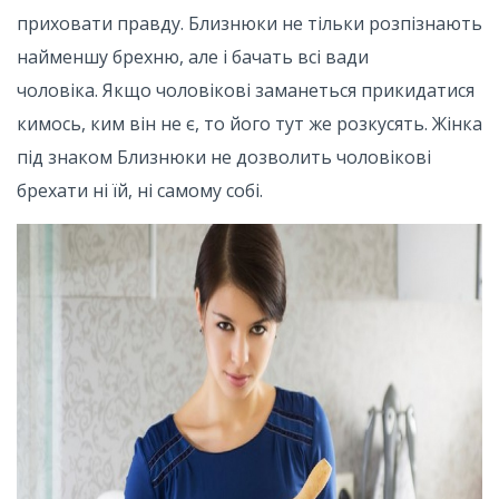
приховати правду. Близнюки не тільки розпізнають
найменшу брехню, але і бачать всі вади
чоловіка. Якщо чоловікові заманеться прикидатися
кимось, ким він не є, то його тут же розкусять. Жінка
під знаком Близнюки не дозволить чоловікові
брехати ні їй, ні самому собі.