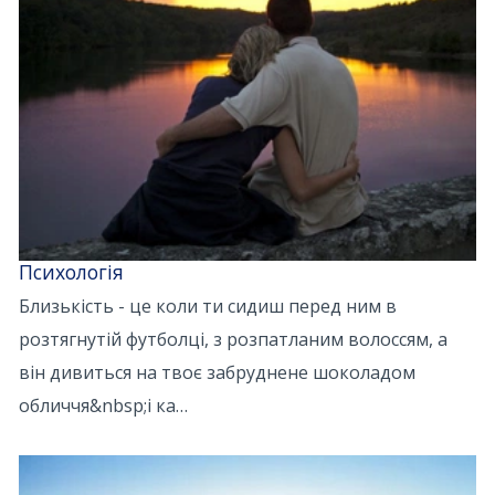
Психологія
Близькість - це коли ти сидиш перед ним в
розтягнутій футболці, з розпатланим волоссям, а
він дивиться на твоє забруднене шоколадом
обличчя&nbsp;і ка…