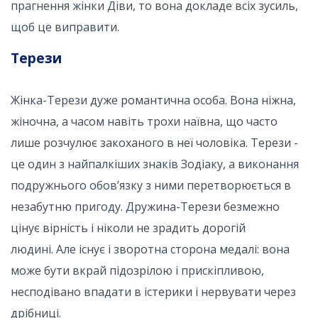
прагнення жінки Діви, то вона докладе всіх зусиль,
щоб це виправити.
Терези
Жінка-Терези дуже романтична особа. Вона ніжна,
жіночна, а часом навіть трохи наївна, що часто
лише розчулює закоханого в неї чоловіка. Терези -
це один з найпалкіших знаків Зодіаку, а виконання
подружнього обов’язку з ними перетворюється в
незабутню пригоду. Дружина-Терези безмежно
цінує вірність і ніколи не зрадить дорогій
людині. Але існує і зворотна сторона медалі: вона
може бути вкрай підозрілою і прискіпливою,
несподівано впадати в істерики і нервувати через
дрібниці.