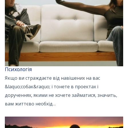
Психологія
Якщо ви страждаєте від навішених на вас
&laquo;собак&raquo; і тонете в проектах і
дорученнях, якими не хочете займатися, значить,
вам життєво необхід…