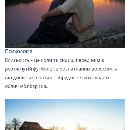
Психологія
Близькість - це коли ти сидиш перед ним в
розтягнутій футболці, з розпатланим волоссям, а
він дивиться на твоє забруднене шоколадом
обличчя&nbsp;і ка…