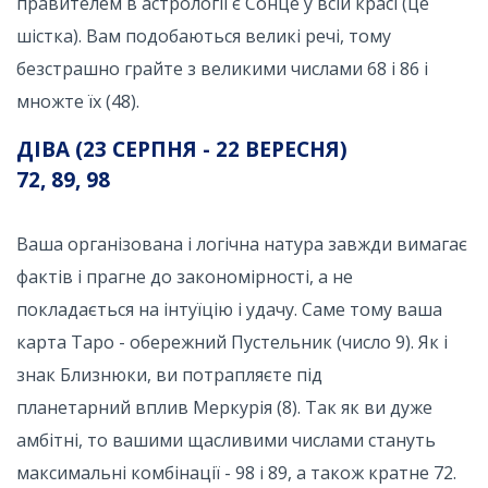
правителем в астрології є Сонце у всій красі (це
шістка). Вам подобаються великі речі, тому
безстрашно грайте з великими числами 68 і 86 і
множте їх (48).
ДІВА (23 СЕРПНЯ - 22 ВЕРЕСНЯ)
72, 89, 98
Ваша організована і логічна натура завжди вимагає
фактів і прагне до закономірності, а не
покладається на інтуїцію і удачу. Саме тому ваша
карта Таро - обережний Пустельник (число 9). Як і
знак Близнюки, ви потрапляєте під
планетарний вплив Меркурія (8). Так як ви дуже
амбітні, то вашими щасливими числами стануть
максимальні комбінації - 98 і 89, а також кратне 72.