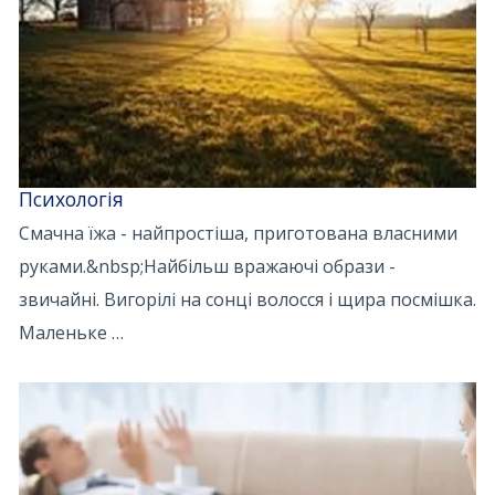
Психологія
Смачна їжа - найпростіша, приготована власними
руками.&nbsp;Найбільш вражаючі образи -
звичайні. Вигорілі на сонці волосся і щира посмішка.
Маленьке …