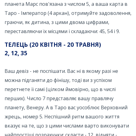
планета Марс пов'язана з числом 5, а ваша карта в
Таро - Імператор (4 аркан), отримуйте задоволення,
граючи, як дитина, з цими двома цифрами,
переставляючи їх місцями і складаючи: 45, 54 і 9.
ТЕЛЕЦЬ (20 КВІТНЯ - 20 ТРАВНЯ)
2, 12, 35
Ваш девіз - не поспішати. Вас ні в якому разі не
можна підганяти до фінішу, тоді ви з успіхом
перетнете її самі (цілком ймовірно, що в числі
перших). Число 7 представляє вашу правлячу
планету, Венеру. А в Таро вас уособлює Верховний
жрець, номер 5. Неспішний ритм вашого життя
вказує на те, що з цими числами варто виконувати
найпростіші розрахунки: скласти - 12, відняти -