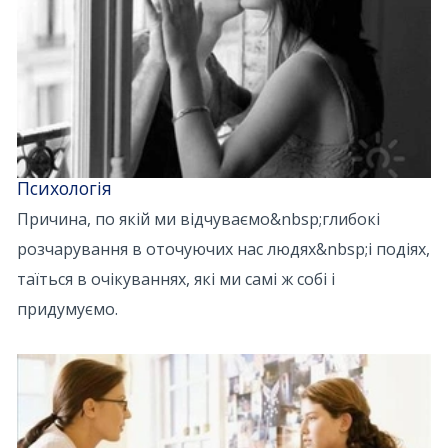
Психологія
Причина, по якій ми відчуваємо&nbsp;глибокі
розчарування в оточуючих нас людях&nbsp;і подіях,
таїться в очікуваннях, які ми самі ж собі і
придумуємо.