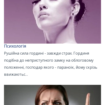
Психологія
Рушійна сила гордині - завжди страх. Гординя
подібна до неприступного замку на облоговому
положенні, господар якого - параноїк, йому скрізь
ввижаютьс…