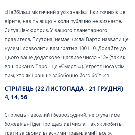
«Найбільш містичний з усіх знаків», і ви точно в це
вірите, навіть якщо ніколи публічно не визнаєте.
Ситуація-сюрприз. У вашого планетарного
правителя, Плутона, немає числа! Варто назвати це
нулем і дозволити вам грати з 100 і 10. Додайте до
цього ваше додаткове щасливе число «13» (так як
ваш аркан в Таро - це «Смерть»). Утретє носа усім
тим, хто як і раніше забобонно його боїться.
СТРІЛЕЦЬ (22 ЛИСТОПАДА - 21 ГРУДНЯ)
4, 14, 56
Стрілець - веселий і безрозсудний, не слухатиме
божевільні ідеї про щасливі числа, так як любить
грати за своїми власними правилами! І все ж ...