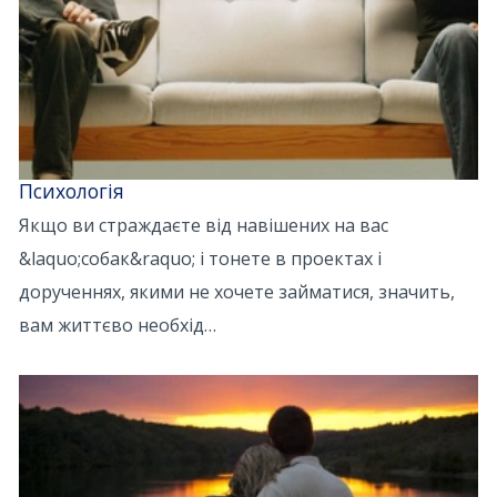
Психологія
Якщо ви страждаєте від навішених на вас
&laquo;собак&raquo; і тонете в проектах і
дорученнях, якими не хочете займатися, значить,
вам життєво необхід…