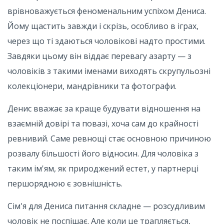
врівноважується феноменальним успіхом Дениса.
Йому щастить завжди і скрізь, особливо в іграх,
через що ті здаються чоловікові надто простими.
Завдяки цьому він віддає перевагу азарту — з
чоловіків з такими іменами виходять скрупульозні
колекціонери, мандрівники та фотографи.
Денис вважає за краще будувати відношення на
взаємній довірі та повазі, хоча сам до крайності
ревнивий. Саме ревнощі стає основною причиною
розвалу більшості його відносин. Для чоловіка з
таким ім'ям, як природжений естет, у партнерці
першорядною є зовнішність.
Сім'я для Дениса питання складне — розсудливим
чоловік не поспішає. Але коли це трапляється,