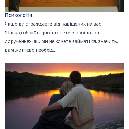
Психологія
Якщо ви страждаєте від навішених на вас
&laquo;собак&raquo; і тонете в проектах і
дорученнях, якими не хочете займатися, значить,
вам життєво необхід…