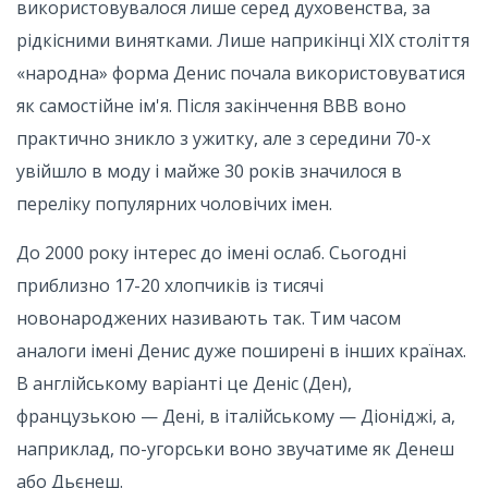
використовувалося лише серед духовенства, за
рідкісними винятками. Лише наприкінці ХІХ століття
«народна» форма Денис почала використовуватися
як самостійне ім'я. Після закінчення ВВВ воно
практично зникло з ужитку, але з середини 70-х
увійшло в моду і майже 30 років значилося в
переліку популярних чоловічих імен.
До 2000 року інтерес до імені ослаб. Сьогодні
приблизно 17-20 хлопчиків із тисячі
новонароджених називають так. Тим часом
аналоги імені Денис дуже поширені в інших країнах.
В англійському варіанті це Деніс (Ден),
французькою — Дені, в італійському — Діоніджі, а,
наприклад, по-угорськи воно звучатиме як Денеш
або Дьєнеш.