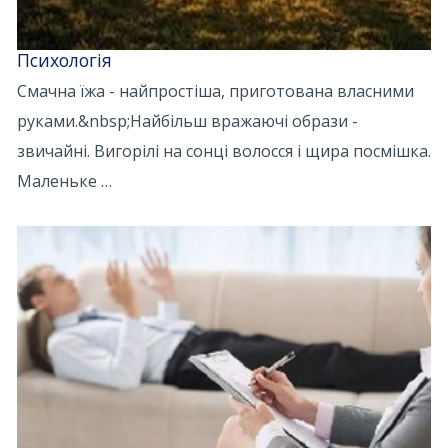
Психологія
Смачна їжа - найпростіша, приготована власними
руками.&nbsp;Найбільш вражаючі образи -
звичайні. Вигорілі на сонці волосся і щира посмішка.
Маленьке …