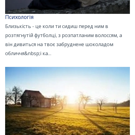
Психологія
Близькість - це коли ти сидиш перед ним в
розтягнутій футболці, з розпатланим волоссям, а
він дивиться на твоє забруднене шоколадом
обличчя&nbsp;і ка…