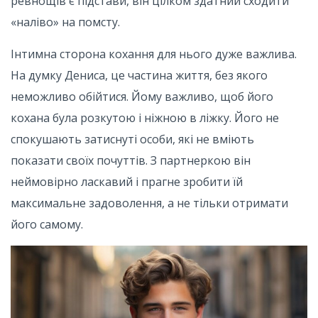
ревнощів є підстави, він цілком здатний сходити
«наліво» на помсту.
Інтимна сторона кохання для нього дуже важлива.
На думку Дениса, це частина життя, без якого
неможливо обійтися. Йому важливо, щоб його
кохана була розкутою і ніжною в ліжку. Його не
спокушають затиснуті особи, які не вміють
показати своїх почуттів. З партнеркою він
неймовірно ласкавий і прагне зробити їй
максимальне задоволення, а не тільки отримати
його самому.