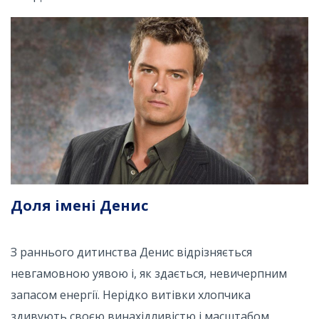
Доля імені Денис
З раннього дитинства Денис відрізняється
невгамовною уявою і, як здається, невичерпним
запасом енергії. Нерідко витівки хлопчика
здивують своєю винахідливістю і масштабом.