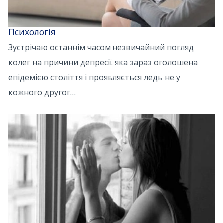
Психологія
Зустрічаю останнім часом незвичайний погляд
колег на причини депресії. яка зараз оголошена
епідемією століття і проявляється ледь не у
кожного другог…