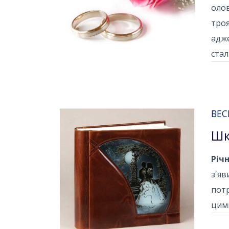
олов
троя
адже
стал
ВЕС
Шк
Річ
з'яв
потр
цими