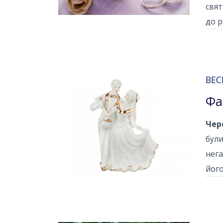
свят
до р
ВЕС
Фа
Чере
були
нега
його