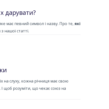
их дарувати?
яке має певний символ і назву. Про те,
які
я з нашої статті.
іки
всіх на слуху, кожна річниця має свою
. І щоб розуміти, що чекає союз на