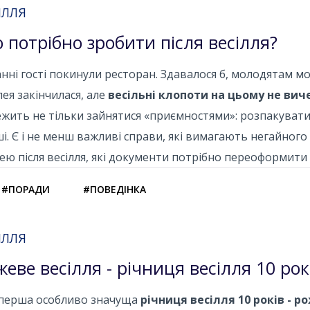
ІЛЛЯ
 потрібно зробити після весілля?
нні гості покинули ресторан. Здавалося б, молодятам мо
ея закінчилася, але
весільні клопоти на цьому не ви
жить не тільки зайнятися «приємностями»: розпакувати
і. Є і не менш важливі справи, які вимагають негайног
ею після весілля, які документи потрібно переоформити
#ПОРАДИ
#ПОВЕДІНКА
ІЛЛЯ
жеве весілля - річниця весілля 10 рок
перша особливо значуща
річниця весілля 10 років - 