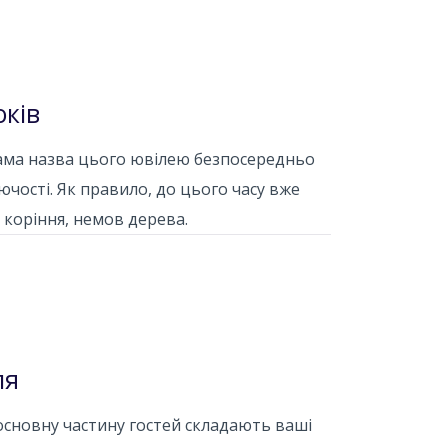
оків
ма назва цього ювілею безпосередньо
ючості. Як правило, до цього часу вже
 коріння, немов дерева.
ля
, основну частину гостей складають ваші