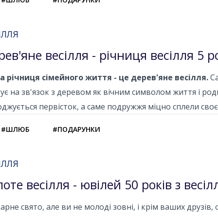
ІЛЛЯ
рев'яне весілля - річниця весілля 5 р
а річниця сімейного життя - це дерев'яне весілля.
Са
ує на зв'язок з деревом як вічним символом життя і род
джується первісток, а саме подружжя міцно сплели своє
#ШЛЮБ
#ПОДАРУНКИ
ІЛЛЯ
лоте весілля - ювілей 50 років з весіл
рне свято, але ви не молоді зовні, і крім ваших друзів