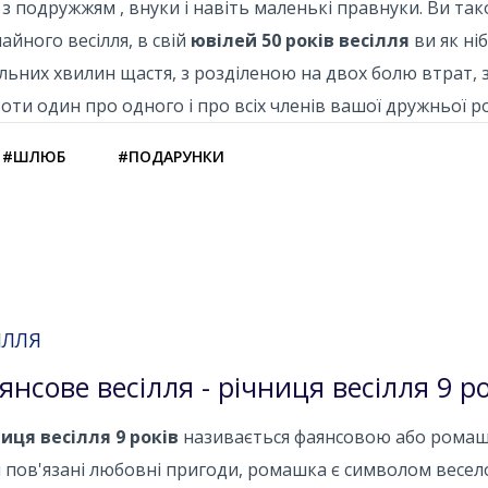
 з подружжям , внуки і навіть маленькі правнуки. Ви так
айного весілля, в свій
ювілей 50 років весілля
ви як ні
льних хвилин щастя, з розділеною на двох болю втрат, з 
оти один про одного і про всіх членів вашої дружньої ро
#ШЛЮБ
#ПОДАРУНКИ
ІЛЛЯ
янсове весілля - річниця весілля 9 ро
иця весілля 9 років
називається фаянсовою або ромашк
 пов'язані любовні пригоди, ромашка є символом веселощі