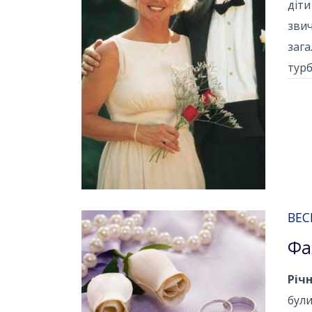
діти
звич
зага
турб
ВЕС
Фа
Річн
були