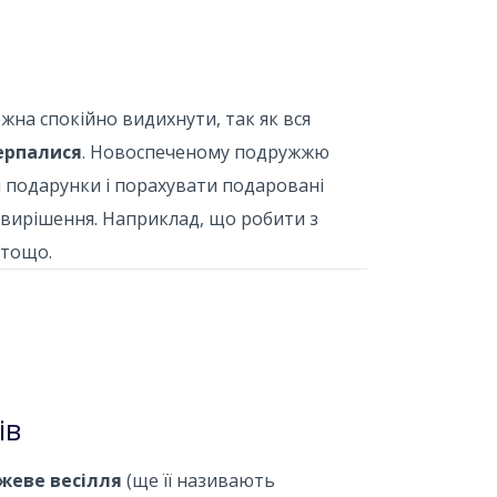
жна спокійно видихнути, так як вся
черпалися
. Новоспеченому подружжю
 подарунки і порахувати подаровані
о вирішення. Наприклад, що робити з
 тощо.
ів
рожеве весілля
(ще її називають