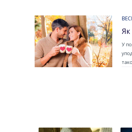
ВЕС
Як
У по
упод
тако