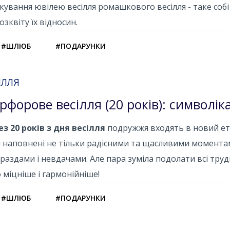
кування ювілею весілля ромашкового весілля - таке со
озквіту їх відносин.
#ШЛЮБ
#ПОДАРУНКИ
ІЛЛЯ
рфорове весілля (20 років): символік
з 20 років з дня весілля
подружжя входять в новий ет
 наповнені не тільки радісними та щасливими момента
раздами і невдачами. Але пара зуміла подолати всі тру
 міцніше і гармонійніше!
#ШЛЮБ
#ПОДАРУНКИ