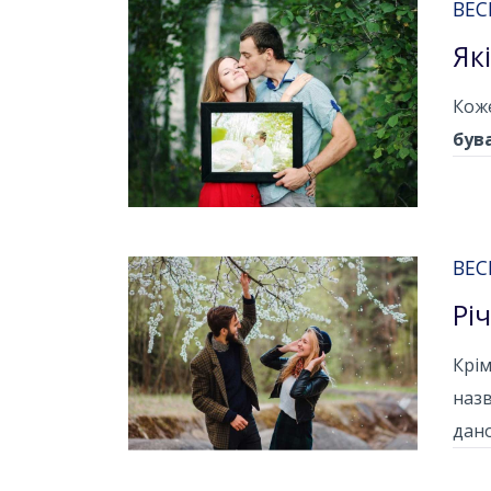
ВЕС
Як
Коже
був
ВЕС
Рі
Крім
назв
дано