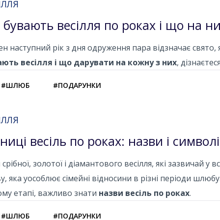
ІЛЛЯ
і бувають весілля по роках і що на н
н наступний рік з дня одруження пара відзначає свято, 
ають весілля і що дарувати на кожну з них
, дізнаєтес
#ШЛЮБ
#ПОДАРУНКИ
ІЛЛЯ
чниці весіль по роках: назви і символ
 срібної, золотої і діамантового весілля, які зазвичай у 
у, яка уособлює сімейні відносини в різні періоди шлюбу
му етапі, важливо знати
назви весіль по роках
.
#ШЛЮБ
#ПОДАРУНКИ