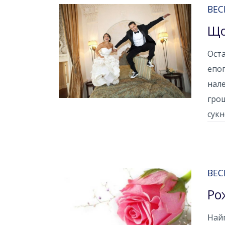
ВЕС
Що
Оста
епоп
нале
грош
сукн
ВЕС
Ро
Най