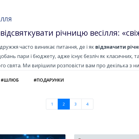
ІЛЛЯ
 відсвяткувати річницю весілля: «свіж
дружжя часто виникає питання, де і як
відзначити річн
обань пари і бюджету, адже існує безліч як класичних, та
го свята. Ми вирішили розповісти вам про декілька з ни
#ШЛЮБ
#ПОДАРУНКИ
1
2
3
4