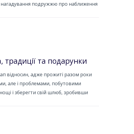
бі нагадування подружжю про наближення
а, традиції та подарунки
ап відносин, адже прожиті разом роки
ми, але і проблемами, побутовими
днощі і зберегти свій шлюб, зробивши