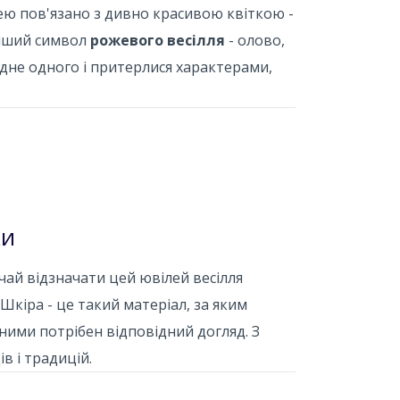
лею пов'язано з дивно красивою квіткою -
Інший символ
рожевого весілля
- олово,
дне одного і притерлися характерами,
ки
ай відзначати цей ювілей весілля
 Шкіра - це такий матеріал, за яким
а ними потрібен відповідний догляд. З
в і традицій.