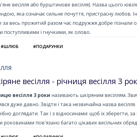
'яне весілля або бурштинове весілля). Назва цього юві
ндою, яка означає сильне почуття, пристрасну любов. 
 за весь прожитий разом час подружжя добре пізнали о
и поступливими і гнучкими, як олово.
#ШЛЮБ
#ПОДАРУНКИ
ІЛЛЯ
іряне весілля - річниця весілля 3 ро
ницю весілля 3 роки
називають шкіряним весіллям. Звич
ився дуже давно. Звідти і така незвичайна назва весілля.
ібно доглядати. Так і з відносинами: щоб їх зберегти, з
 роковинами пов'язано багато цікавих весільних обряді
#ШЛЮБ
#ПОДАРУНКИ