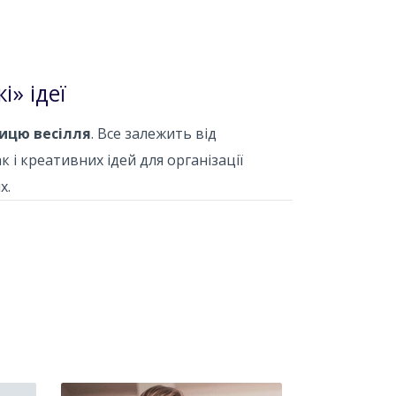
і» ідеї
ицю весілля
. Все залежить від
к і креативних ідей для організації
х.