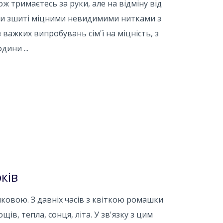
ож тримаєтесь за руки, але на відміну від
би зшиті міцними невидимими нитками з
важких випробувань сім'ї на міцність, з
дини ...
ків
овою. З давніх часів з квіткою ромашки
в, тепла, сонця, літа. У зв'язку з цим