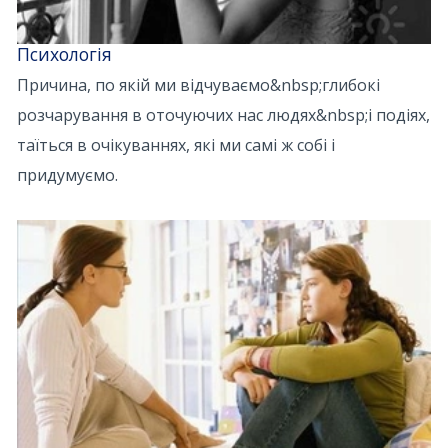
Психологія
Причина, по якій ми відчуваємо&nbsp;глибокі
розчарування в оточуючих нас людях&nbsp;і подіях,
таїться в очікуваннях, які ми самі ж собі і
придумуємо.