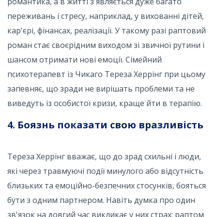
романтика, а в житті з'являється дуже багато
переживань і стресу, наприклад, у вихованні дітей,
кар'єрі, фінансах, реалізації. У такому разі раптовий
роман стає своєрідним виходом зі звичної рутини і
шансом отримати нові емоції. Сімейний
психотерапевт із Чикаго Тереза ​​Херрінг при цьому
запевняє, що зради не вирішать проблеми та не
виведуть із особистої кризи, краще йти в терапію.
4. Боязнь показати свою вразливість
Тереза ​​Херрінг вважає, що до зрад схильні і люди,
які через травмуючі події минулого або відсутність
близьких та емоційно-безпечних стосунків, бояться
бути з одним партнером. Навіть думка про один
зв'язок на довгий час викликає у них страх: раптом