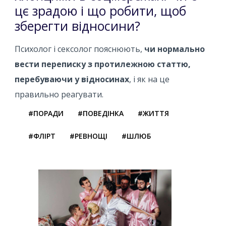
цє зрадою і що робити, щоб
зберегти відносини?
Психолог і сексолог пояснюють,
чи нормально
вести переписку з протилежною статтю,
перебуваючи у відносинах
, і як на це
правильно реагувати.
#ПОРАДИ
#ПОВЕДІНКА
#ЖИТТЯ
#ФЛІРТ
#РЕВНОЩІ
#ШЛЮБ