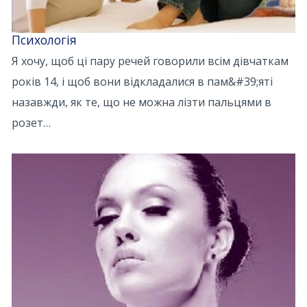
Психологія
Я хочу, щоб ці пару речей говорили всім дівчаткам
років 14, і щоб вони відкладалися в пам&#39;яті
назавжди, як те, що не можна лізти пальцями в
розет…