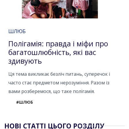
ШЛЮБ
Полігамія: правда і міфи про
багатошлюбність, які вас
здивують
Ця тема викликає безліч питань, суперечок і
часто стає предметом нерозуміння. Разом із
вами розберемося, що таке полігамія.
#ШЛЮБ
НОВІ СТАТТІ ЦЬОГО РОЗДІЛУ