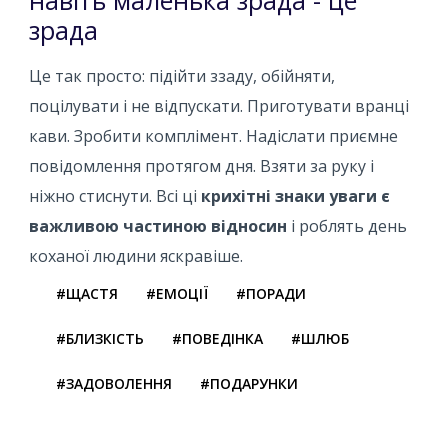
зрада
Це так просто: підійти ззаду, обійняти,
поцілувати і не відпускати. Приготувати вранці
кави. Зробити комплімент. Надіслати приємне
повідомлення протягом дня. Взяти за руку і
ніжно стиснути. Всі ці
крихітні знаки уваги є
важливою частиною відносин
і роблять день
коханої людини яскравіше.
#ЩАСТЯ
#ЕМОЦІЇ
#ПОРАДИ
#БЛИЗКІСТЬ
#ПОВЕДІНКА
#ШЛЮБ
#ЗАДОВОЛЕННЯ
#ПОДАРУНКИ