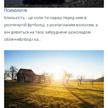
Психологія
Близькість - це коли ти сидиш перед ним в
розтягнутій футболці, з розпатланим волоссям, а
він дивиться на твоє забруднене шоколадом
обличчя&nbsp;і ка…