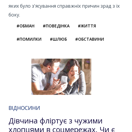
яких було з'ясування справжніх причин зрад з їх
боку.
#ОБМАН
#ПОВЕДІНКА
#ЖИТТЯ
#ПОМИЛКИ
#ШЛЮБ
#ОБСТАВИНИ
ВІДНОСИНИ
Дівчина фліртує з чужими
хлопцями в соцмережах. Чи є