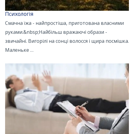
Психологія
Смачна їжа - найпростіша, приготована власними
руками.&nbsp;Найбільш вражаючі образи -
звичайні. Вигорілі на сонці волосся і щира посмішка.
Маленьке …