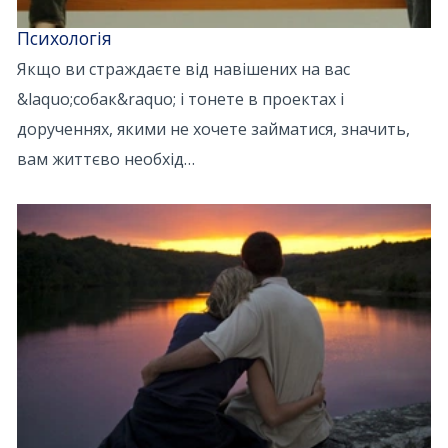
Психологія
Якщо ви страждаєте від навішених на вас
&laquo;собак&raquo; і тонете в проектах і
дорученнях, якими не хочете займатися, значить,
вам життєво необхід…