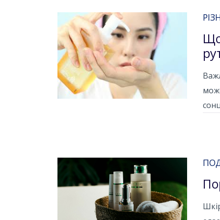
РІЗ
Що
ру
Важл
може
сонц
ПО
По
Шкір