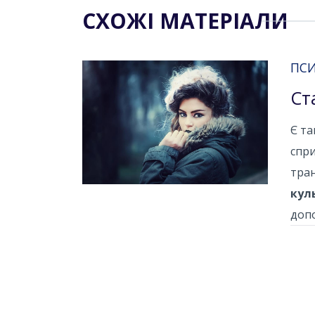
СХОЖІ МАТЕРІАЛИ
ПСИ
Ст
Є та
спри
тран
кул
допо