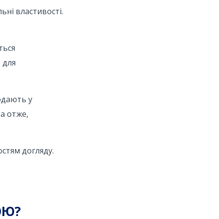
льні властивості.
ться
 для
одають у
а отже,
остям догляду.
ОЮ?