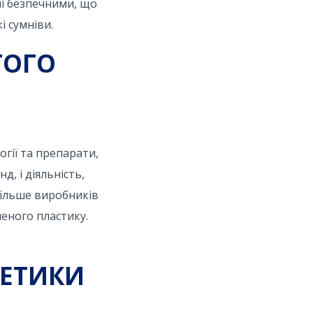
ні безпечними, що
і сумніви.
ТОГО
огії та препарати,
, і діяльність,
більше виробників
еного пластику.
МЕТИКИ