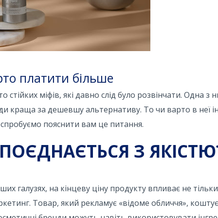
рто платити більше
о стійких міфів, які давно слід було розвінчати. Одна з 
и краща за дешевшу альтернативу. То чи варто в неї і
спробуємо пояснити вам це питання.
ПОЄДНАЄТЬСЯ З ЯКІСТЮ
ших галузях, на кінцеву ціну продукту впливає не тільки 
ркетинг. Товар, який рекламує «відоме обличчя», кошту
Косметичні бренди можуть навіть використовувати інгре