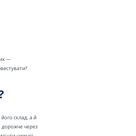
них —
нвестувати?
?
його склад, а й
є дорожче через
дієнти нижчої