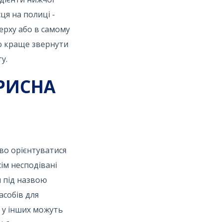
ця на полиці -
верху або в самому
го краще звернути
у.
РИСНА
во орієнтуватися
ім несподівані
и під назвою
асобів для
а у інших можуть