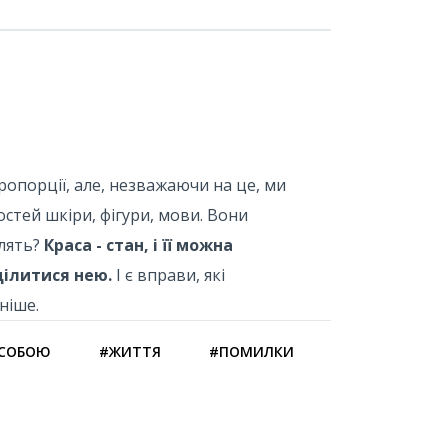
ропорції, але, незважаючи на це, ми
стей шкіри, фігури, мови. Вони
блять?
Краса - стан, і її можна
ділитися нею.
І є вправи, які
ніше.
 СОБОЮ
#ЖИТТЯ
#ПОМИЛКИ