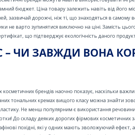
амний бюджет. Ціна товару залежить навіть від його міс
ей, зазвичай дорожчі, ніж ті, що знаходяться в самому 
ики не варто зупинятися виключно на ціні. Замість цьо
ертифікат, що підтверджує екологічність даного продукт
 – ЧИ ЗАВЖДИ ВОНА КО
х косметичних брендів наочно показує, наскільки важли
 званих тональних кремах вищого класу можна знайти зовс
опластику. Не менш популярним є використання речовин
олготки! До складу деяких дорогих фірмових косметичних з
фінові похідні, які у одних мають зволожуючий ефект, 