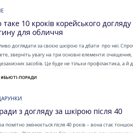
НЕ
 таке 10 кроків корейського догляду
тину для обличчя
иво доглядати за своєю шкірою та дбати про неї. Спроб
те, зверніть увагу на три основні елементи: очищення
езахисних засобів. Це буде не тільки профілактика, а й д
#БЬЮТІ-ПОРАДИ
ДАРУНКИ
ради з догляду за шкірою після 40
а помітно змінюється після 40 років – вона стає тоншою