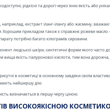
доступні, рідкісні та дорогі через їхню якість або уніка
ла, наприклад, екстракт іланг-ілангу або жасмину, вважаю
ти. Хорошим прикладом також є справжнє рожеве масло -
парату потрібно багато кілограмів сировини.
онент людської шкіри, синтетичні форми якого часто д
м вища якість гіалуронової кислоти, тим вона дорожча, 
рисутні в косметиці в основному завдяки своїм властив
 мають найширшу дію.
ність визначається в першу чергу ціною.
НТІВ ВИСОКОЯКІСНОЮ КОСМЕТИК