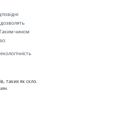
дповідні
 дозволять
 Таким чином
во:
екологічність
, таких як скло.
вин.