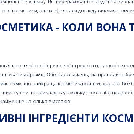
онентів у шкіру. Всі перераховані інгредієнти визна
тві косметики, але їх ефект для догляду викликає велик
СМЕТИКА - КОЛИ ВОНА 
в'язана з якістю. Перевірені інгредієнти, сучасні технол
тувати дорожче. Обсяг досліджень, які проводить бренд
прияє тому, що найкраща косметика коштує дорого. Все 
нвестуючи, наприклад, в упаковку зі скла або переробл
найменше на кілька відсотків.
ИВНІ ІНГРЕДІЄНТИ КОС