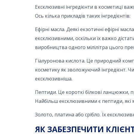
Ексклюзивні інгредієнти в косметиці важко
Ось кілька прикладів таких інгредієнтів:
Ефірні масла. Деякі екзотичні ефірні мас
ексклюзивними, оскільки їх важко діста
виробництва одного мілілітра цього пре
Гіалуронова кислота. Це природний комп
косметику як зволожуючий інгредієнт. Чи
ексклюзивніша.
Пептиди. Це короткі білкові ланцюжки, п
Найбільш ексклюзивними є пептиди, які
Золото, платина або срібло. Їх ексклюзив
ЯК ЗАБЕЗПЕЧИТИ КЛІЄ