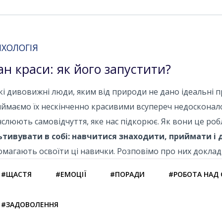
ХОЛОГІЯ
ан краси: як його запустити?
кі дивовижні люди, яким від природи не дано ідеальні п
ймаємо їх нескінченно красивими всупереч недосконало
слюють самовідчуття, яке нас підкорює. Як вони це ро
ьтивувати в собі: навчитися знаходити, приймати і 
магають освоїти ці навички. Розповімо про них доклад
#ЩАСТЯ
#ЕМОЦІЇ
#ПОРАДИ
#РОБОТА НАД
#ЗАДОВОЛЕННЯ