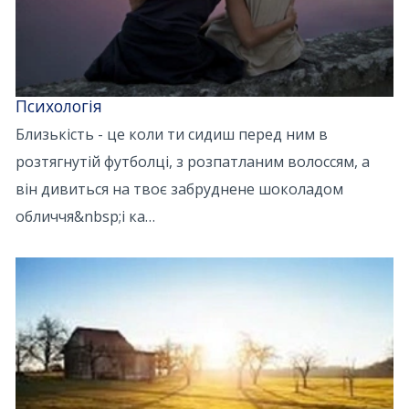
Психологія
Близькість - це коли ти сидиш перед ним в
розтягнутій футболці, з розпатланим волоссям, а
він дивиться на твоє забруднене шоколадом
обличчя&nbsp;і ка…