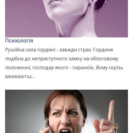
Психологія
Рушійна сила гордині - завжди страх. Гординя
подібна до неприступного замку на облоговому
положенні, господар якого - параноїк, йому скрізь
ввижаютьс…