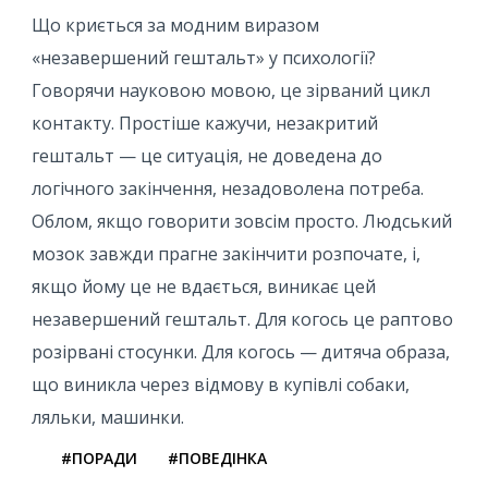
Що криється за модним виразом
«незавершений гештальт» у психології?
Говорячи науковою мовою, це зірваний цикл
контакту. Простіше кажучи, незакритий
гештальт — це ситуація, не доведена до
логічного закінчення, незадоволена потреба.
Облом, якщо говорити зовсім просто. Людський
мозок завжди прагне закінчити розпочате, і,
якщо йому це не вдається, виникає цей
незавершений гештальт. Для когось це раптово
розірвані стосунки. Для когось — дитяча образа,
що виникла через відмову в купівлі собаки,
ляльки, машинки.
#ПОРАДИ
#ПОВЕДІНКА