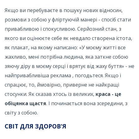
Якщо ви перебуваєте в пошуку нових відносин,
розмови з собою у фліртуючій манері - спосіб стати
привабливою і спокусливою. Серйозний стан, з
якого ви оцінюєте себе як невдало створена істота,
як плакат, на якому написано: «У моєму житті все
жахливо, мені потрібна людина, яка заткне собою
зяючу діру в моєму серці і врятує від жаху буття» - не
найпривабливіша реклама , погодьтеся. Якщо і
спрацює, то, ймовірно, приверне не найкращі
стосунки. Як сказав хтось із великих,
краса - це
обіцянка щастя
. І починається вона зсередини, з
світу з собою.
СВІТ ДЛЯ ЗДОРОВ'Я