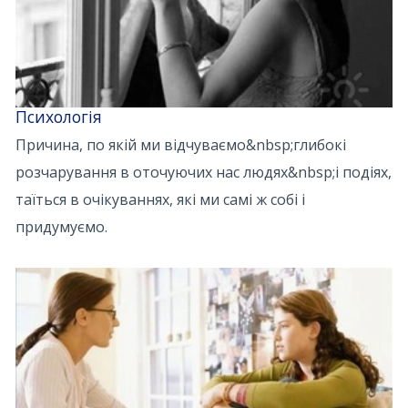
Психологія
Причина, по якій ми відчуваємо&nbsp;глибокі
розчарування в оточуючих нас людях&nbsp;і подіях,
таїться в очікуваннях, які ми самі ж собі і
придумуємо.