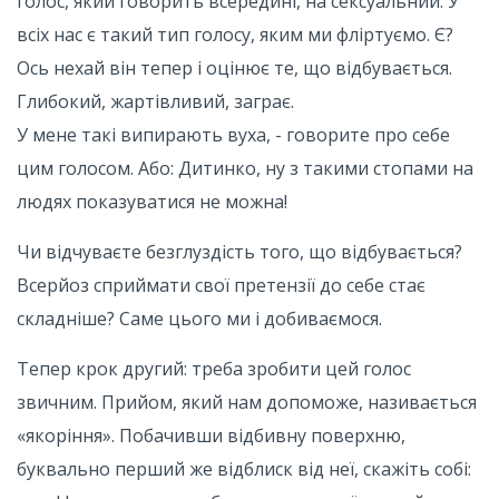
голос, який говорить всередині, на сексуальний. У
всіх нас є такий тип голосу, яким ми фліртуємо. Є?
Ось нехай він тепер і оцінює те, що відбувається.
Глибокий, жартівливий, заграє.
У мене такі випирають вуха, - говорите про себе
цим голосом. Або: Дитинко, ну з такими стопами на
людях показуватися не можна!
Чи відчуваєте безглуздість того, що відбувається?
Всерйоз сприймати свої претензії до себе стає
складніше? Саме цього ми і добиваємося.
Тепер крок другий: треба зробити цей голос
звичним. Прийом, який нам допоможе, називається
«якоріння». Побачивши відбивну поверхню,
буквально перший же відблиск від неї, скажіть собі: