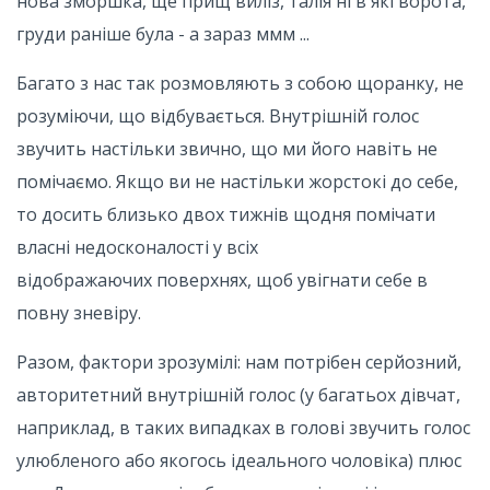
нова зморшка, ще прищ виліз, талія ні в які ворота,
груди раніше була - а зараз ммм ...
Багато з нас так розмовляють з собою щоранку, не
розуміючи, що відбувається. Внутрішній голос
звучить настільки звично, що ми його навіть не
помічаємо. Якщо ви не настільки жорстокі до себе,
то досить близько двох тижнів щодня помічати
власні недосконалості у всіх
відображаючих поверхнях, щоб увігнати себе в
повну зневіру.
Разом, фактори зрозумілі: нам потрібен серйозний,
авторитетний внутрішній голос (у багатьох дівчат,
наприклад, в таких випадках в голові звучить голос
улюбленого або якогось ідеального чоловіка) плюс