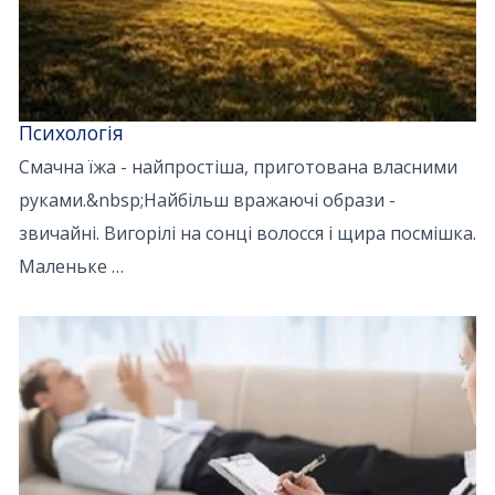
Психологія
Смачна їжа - найпростіша, приготована власними
руками.&nbsp;Найбільш вражаючі образи -
звичайні. Вигорілі на сонці волосся і щира посмішка.
Маленьке …