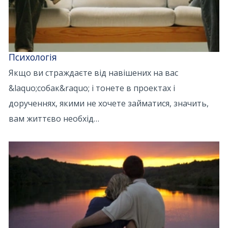
Психологія
Якщо ви страждаєте від навішених на вас
&laquo;собак&raquo; і тонете в проектах і
дорученнях, якими не хочете займатися, значить,
вам життєво необхід…