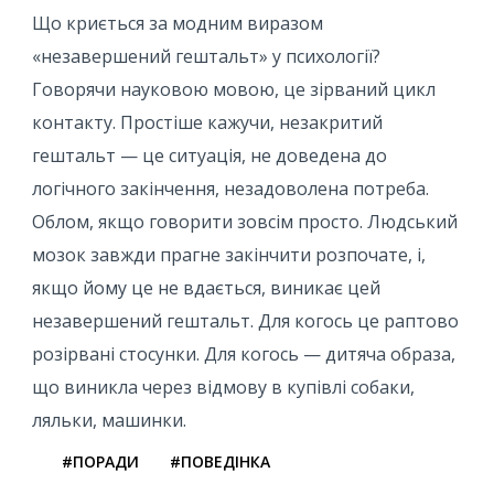
Що криється за модним виразом
«незавершений гештальт» у психології?
Говорячи науковою мовою, це зірваний цикл
контакту. Простіше кажучи, незакритий
гештальт — це ситуація, не доведена до
логічного закінчення, незадоволена потреба.
Облом, якщо говорити зовсім просто. Людський
мозок завжди прагне закінчити розпочате, і,
якщо йому це не вдається, виникає цей
незавершений гештальт. Для когось це раптово
розірвані стосунки. Для когось — дитяча образа,
що виникла через відмову в купівлі собаки,
ляльки, машинки.
#ПОРАДИ
#ПОВЕДІНКА