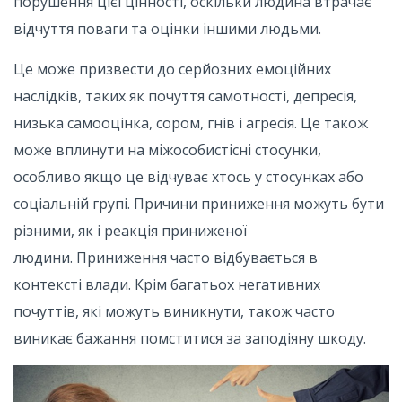
порушення цієї цінності, оскільки людина втрачає
відчуття поваги та оцінки іншими людьми.
Це може призвести до серйозних емоційних
наслідків, таких як почуття самотності, депресія,
низька самооцінка, сором, гнів і агресія. Це також
може вплинути на міжособистісні стосунки,
особливо якщо це відчуває хтось у стосунках або
соціальній групі. Причини приниження можуть бути
різними, як і реакція приниженої
людини. Приниження часто відбувається в
контексті влади. Крім багатьох негативних
почуттів, які можуть виникнути, також часто
виникає бажання помститися за заподіяну шкоду.