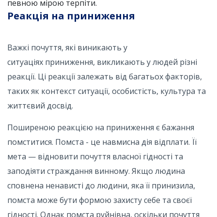
певною мірою терпіти.
Реакція на приниження
Важкі почуття, які виникають у
ситуаціях приниження, викликають у людей різні
реакції. Ці реакції залежать від багатьох факторів,
таких як контекст ситуації, особистість, культура та
життєвий досвід.
Поширеною реакцією на приниження є бажання
помститися. Помста - це навмисна дія відплати. Її
мета — відновити почуття власної гідності та
заподіяти страждання винному. Якщо людина
сповнена ненависті до людини, яка її принизила,
помста може бути формою захисту себе та своєї
гідності. Однак помста руйнівна, оскільки почуття