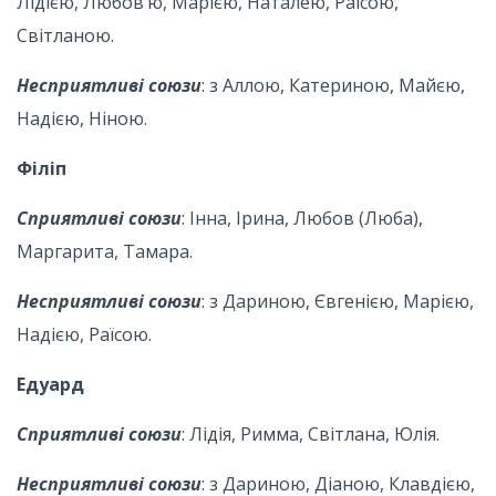
Лідією, Любов’ю, Марією, Наталею, Раїсою,
Світланою.
Несприятливі союзи
: з Аллою, Катериною, Майєю,
Надією, Ніною.
Філіп
Сприятливі союзи
: Інна, Ірина, Любов (Люба),
Маргарита, Тамара.
Несприятливі союзи
: з Дариною, Євгенією, Марією,
Надією, Раїсою.
Едуард
Сприятливі союзи
: Лідія, Римма, Світлана, Юлія.
Несприятливі союзи
: з Дариною, Діаною, Клавдією,