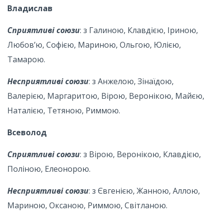
Владислав
Сприятливі союзи
: з Галиною, Клавдією, Іриною,
Любов’ю, Софією, Мариною, Ольгою, Юлією,
Тамарою.
Несприятливі союзи
: з Анжелою, Зінаїдою,
Валерією, Маргаритою, Вірою, Веронікою, Майєю,
Наталією, Тетяною, Риммою.
Всеволод
Сприятливі союзи
: з Вірою, Веронікою, Клавдією,
Поліною, Елеонорою.
Несприятливі союзи
: з Євгенією, Жанною, Аллою,
Мариною, Оксаною, Риммою, Світланою.