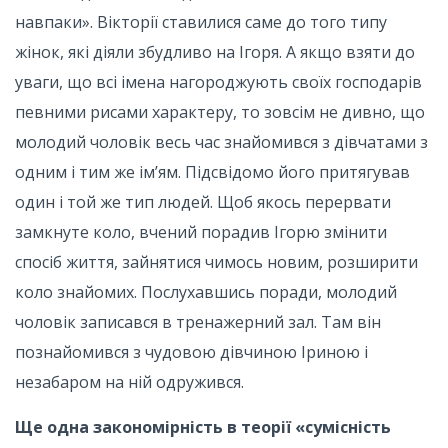
навпаки». Вікторії ставилися саме до того типу
жінок, які діяли збудливо на Ігоря. А якщо взяти до
уваги, що всі імена нагороджують своїх господарів
певними рисами характеру, то зовсім не дивно, що
молодий чоловік весь час знайомився з дівчатами з
одним і тим же ім’ям. Підсвідомо його притягував
один і той же тип людей. Щоб якось перервати
замкнуте коло, вчений порадив Ігорю змінити
спосіб життя, зайнятися чимось новим, розширити
коло знайомих. Послухавшись поради, молодий
чоловік записався в тренажерний зал. Там він
познайомився з чудовою дівчиною Іриною і
незабаром на ній одружився.
Ще одна закономірність в теорії «сумісність