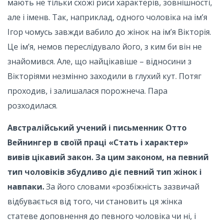
мають не тільки схожі риси характерів, зовнішності,
але і іменв. Так, наприклад, одного чоловіка на ім’я
Ігор чомусь завжди вабило до жінок на ім’я Вікторія.
Це ім’я, немов переслідувало його, з ким би він не
знайомився. Але, що найцікавіше – відносини з
Вікторіями незмінно заходили в глухий кут. Потяг
проходив, і залишалася порожнеча. Пара
розходилася.
Австралійський учений і письменник Отто
Вейнингер в своїй праці «Стать і характер»
вивів цікавий закон. За цим законом, на певний
тип чоловіків збудливо діє певний тип жінок і
навпаки.
За його словами «розбіжність зазвичай
відбувається від того, чи становить ця жінка
статеве доповнення до певного чоловіка чи ні, і