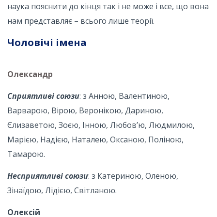
наука пояснити до кінця так і не може і все, що вона
нам представляє – всього лише теорії.
Чоловічі імена
Олександр
Сприятливі союзи
: з Анною, Валентиною,
Варварою, Вірою, Веронікою, Дариною,
Єлизаветою, Зоєю, Інною, Любов’ю, Людмилою,
Марією, Надією, Наталею, Оксаною, Поліною,
Тамарою.
Несприятливі союзи
: з Катериною, Оленою,
Зінаїдою, Лідією, Світланою.
Олексій