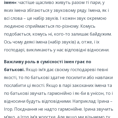
імен»
: частіше щасливо живуть разом ті пари, у
яких імена збігаються у звуковому ряду. Імена, як і
всі слова – це набір звуків. І кожен звук окремою
людиною сприймається по-різному. Комусь
подобається, комусь ні, кого-то залишає байдужим.
Ось чому деякі імена (набір звуків) а, отже, і їх
господарі, викликають у нас відповідні відносини.
Важливу роль в сумісності імен грає по
батькові.
Якщо ім’я дає своєму господареві певні
якості, то по батькові здатне посилити або навпаки
послабити ці якості. Якщо в парі закоханих імена та
по батькові звучать гармонійно і як-би в унісон, то і
відносини будуть відповідними. Наприклад: Ірина –
Ігор. Поєднання не надто гармонійне. Ірина звучить
м’яко, а Ігор ім’я жорстке. Але якщо ми візьмемо ту