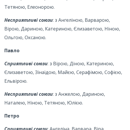
Тетяною, Елеонорою.
Несприятливі союзи
: з Ангеліною, Варварою,
Вірою, Дариною, Катериною, Єлизаветою, Ніною,
Ольгою, Оксаною.
Павло
Сприятливі союзи
: з Вірою, Діною, Катериною,
Єлизаветою, Зінаїдою, Майєю, Серафімою, Софією,
Ельвірою.
Несприятливі союзи
: з Анжелою, Дариною,
Наталею, Ніною, Тетяною, Юлією.
Петро
Сприятливі союзи
: Ангеліна, Варвара, Віра,