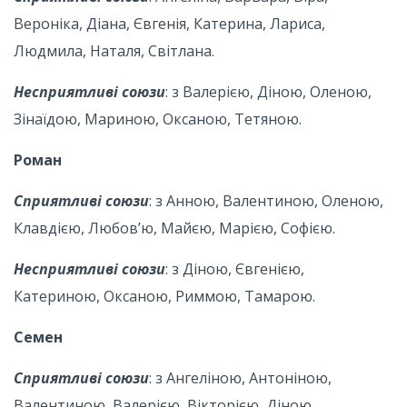
Вероніка, Діана, Євгенія, Катерина, Лариса,
Людмила, Наталя, Світлана.
Несприятливі союзи
: з Валерією, Діною, Оленою,
Зінаїдою, Мариною, Оксаною, Тетяною.
Роман
Сприятливі союзи
: з Анною, Валентиною, Оленою,
Клавдією, Любов’ю, Майєю, Марією, Софією.
Несприятливі союзи
: з Діною, Євгенією,
Катериною, Оксаною, Риммою, Тамарою.
Семен
Сприятливі союзи
: з Ангеліною, Антоніною,
Валентиною, Валерією, Вікторією, Діною,