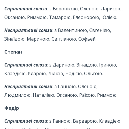
Сприятливі союзи
: з Веронікою, Оленою, Ларисою,
Оксаною, Риммою, Тамарою, Елеонорою, Юлією.
Несприятливі союзи
: з Валентиною, Євгенією,
Зінаїдою, Мариною, Світланою, Cофьей.
Степан
Сприятливі союзи
: з Дариною, Зінаїдою, Іриною,
Клавдією, Кларою, Лідією, Надією, Ольгою.
Несприятливі союзи
: з Ганною, Оленою,
Людмилою, Наталією, Оксаною, Раїсою, Риммою.
Федір
Сприятливі союзи
: з Ганною, Варварою, Клавдією,