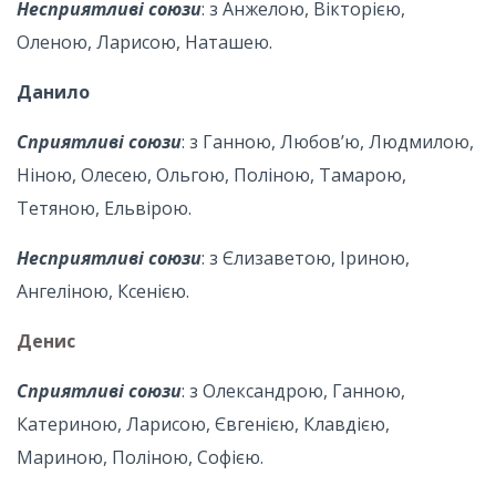
Несприятливі союзи
: з Анжелою, Вікторією,
Оленою, Ларисою, Наташею.
Данило
Сприятливі союзи
: з Ганною, Любов’ю, Людмилою,
Ніною, Олесею, Ольгою, Поліною, Тамарою,
Тетяною, Ельвірою.
Несприятливі союзи
: з Єлизаветою, Іриною,
Ангеліною, Ксенією.
Денис
Сприятливі союзи
: з Олександрою, Ганною,
Катериною, Ларисою, Євгенією, Клавдією,
Мариною, Поліною, Софією.