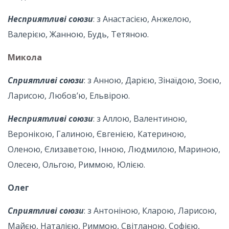
Несприятливі союзи
: з Анастасією, Анжелою,
Валерією, Жанною, Будь, Тетяною.
Микола
Сприятливі союзи
: з Анною, Дарією, Зінаїдою, Зоєю,
Ларисою, Любов’ю, Ельвірою.
Несприятливі союзи
: з Аллою, Валентиною,
Веронікою, Галиною, Євгенією, Катериною,
Оленою, Єлизаветою, Інною, Людмилою, Мариною,
Олесею, Ольгою, Риммою, Юлією.
Олег
Сприятливі союзи
: з Антоніною, Кларою, Ларисою,
Майєю, Наталією, Риммою, Світланою, Софією,