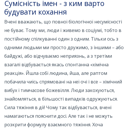
Сумісність імен - з ким варто
будувати кохання
Вчені вважають, що повної біологічної несумісності
не буває. Тому ми, люди і живемо в соціумі, тобто в
постійному спілкуванні один з одним. Тільки ось з
одними людьми ми просто дружимо, з іншими – або
байдужі, або відчуваємо неприязнь, а з третіми
взагалі відбувається якась спонтанна «хімічна
реакція». Йшла собі людина, йша, але раптом
побачила чиїсь спрямовані на неї очі і все – хімічний
вибух і тимчасове божевілля. Люди закохуються,
знайомляться, в більшості випадків одружуються.
Сила тяжіння в дії! Чому так відбувається, вчені
намагаються пояснити досі. Але так і не можуть
розкрити формулу взаємного тяжіння. Хоча