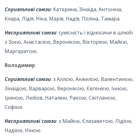
Сприятливі союзи
: Катерина, Зінаїда, Антоніна,
Клара, Лідія, Ніка, Марія, Надія, Поліна, Тамара.
Несприятливі союзи
: сумісність і відносини в шлюбі
з Зоєю, Анастасією, Веронікою, Вікторією, Майєю,
Маргаритою.
Володимир
Сприятливі союзи
: з Аллою, Анжелою, Валентиною,
Зінаїдою, Варварою, Веронікою, Євгенією, Інною,
Іриною, Любов, Наталею, Раїсою, Світланою,
Софією.
Несприятливі союзи
: з Майєю, Єлизаветою, Лідією,
Надією, Ніною.