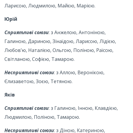
Ларисою, Людмилою, Майєю, Марією.
Юрій
Сприятливі союзи
: з Анжелою, Антоніною,
Галиною, Дариною, Зінаїдою, Ларисою, Лідією,
Любов’ю, Наталією, Ольгою, Поліною, Раїсою,
Світланою, Софією, Тамарою.
Несприятливі союзи
: з Аллою, Веронікою,
Єлизаветою, Зоєю, Тетяною.
Яків
Сприятливі союзи
: з Галиною, Інною, Клавдією,
Людмилою, Поліною, Тамарою.
Несприятливі союзи
: з Діною, Катериною,