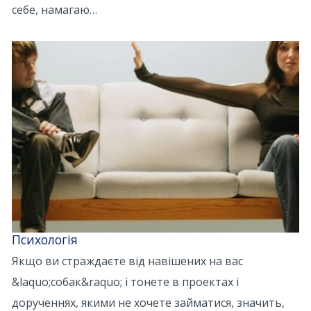
себе, намагаю…
Психологія
Якщо ви страждаєте від навішених на вас
&laquo;собак&raquo; і тонете в проектах і
дорученнях, якими не хочете займатися, значить,