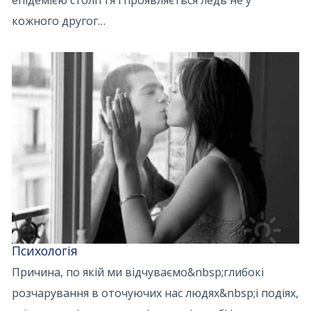
епідемією століття і проявляється ледь не у
кожного другог…
Психологія
Причина, по якій ми відчуваємо&nbsp;глибокі
розчарування в оточуючих нас людях&nbsp;і подіях,