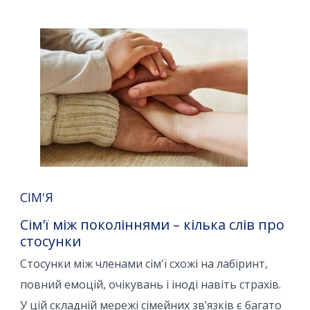
СІМ'Я
Сім'ї між поколіннями – кілька слів про
стосунки
Стосунки між членами сім'ї схожі на лабіринт,
повний емоцій, очікувань і іноді навіть страхів.
У цій складній мережі сімейних зв’язків є багато