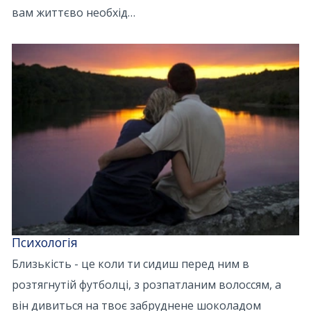
вам життєво необхід…
Психологія
Близькість - це коли ти сидиш перед ним в
розтягнутій футболці, з розпатланим волоссям, а
він дивиться на твоє забруднене шоколадом