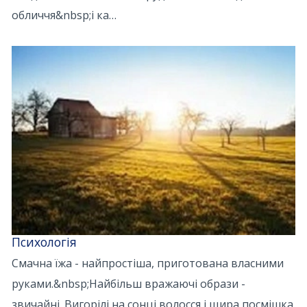
обличчя&nbsp;і ка…
Психологія
Смачна їжа - найпростіша, приготована власними
руками.&nbsp;Найбільш вражаючі образи -
звичайні. Вигорілі на сонці волосся і щира посмішка.