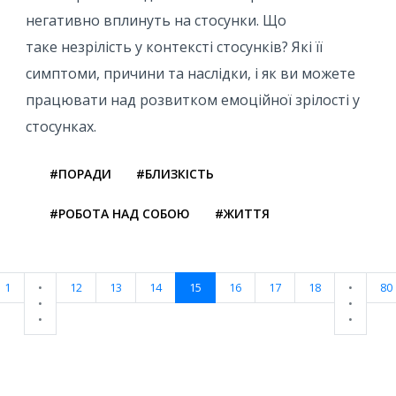
негативно вплинуть на стосунки. Що
таке незрілість у контексті стосунків? Які її
симптоми, причини та наслідки, і як ви можете
працювати над розвитком емоційної зрілості у
стосунках.
#ПОРАДИ
#БЛИЗКІСТЬ
#РОБОТА НАД СОБОЮ
#ЖИТТЯ
1
•
12
13
14
15
16
17
18
•
80
•
•
•
•