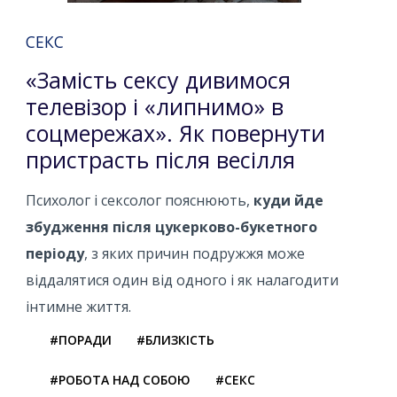
СЕКС
«Замість сексу дивимося
телевізор і «липнимо» в
соцмережах». Як повернути
пристрасть після весілля
Психолог і сексолог пояснюють,
куди йде
збудження після цукерково-букетного
періоду
, з яких причин подружжя може
віддалятися один від одного і як налагодити
інтимне життя.
#ПОРАДИ
#БЛИЗКІСТЬ
#РОБОТА НАД СОБОЮ
#СЕКС