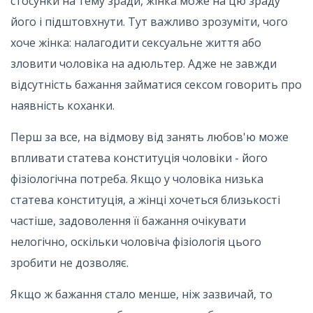
стосунки на тему зради, жінка може на цю зраду
його і підштовхнути. Тут важливо зрозуміти, чого
хоче жінка: налагодити сексуальне життя або
зловити чоловіка на адюльтер. Адже не завжди
відсутність бажання займатися сексом говорить про
наявність коханки.
Перш за все, на відмову від занять любов'ю може
впливати статева конституція чоловіки - його
фізіологічна потреба. Якщо у чоловіка низька
статева конституція, а жінці хочеться близькості
частіше, задоволення її бажання очікувати
нелогічно, оскільки чоловіча фізіологія цього
зробити не дозволяє.
Якщо ж бажання стало менше, ніж зазвичай, то