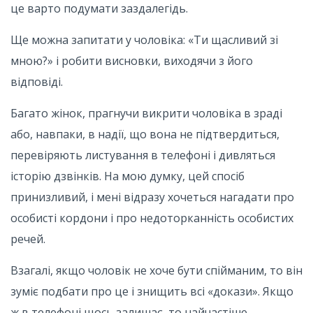
це варто подумати заздалегідь.
Ще можна запитати у чоловіка: «Ти щасливий зі
мною?» і робити висновки, виходячи з його
відповіді.
Багато жінок, прагнучи викрити чоловіка в зраді
або, навпаки, в надії, що вона не підтвердиться,
перевіряють листування в телефоні і дивляться
історію дзвінків. На мою думку, цей спосіб
принизливий, і мені відразу хочеться нагадати про
особисті кордони і про недоторканність особистих
речей.
Взагалі, якщо чоловік не хоче бути спійманим, то він
зуміє подбати про це і знищить всі «докази». Якщо
ж в телефоні щось залишає, то найчастіше