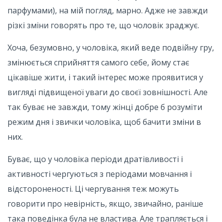
парфумами), на мій погляд, марно. Адже не завжди
різкі зміни говорять про те, що чоловік зраджує.
Хоча, безумовно, у чоловіка, який веде подвійну гру,
змінюється сприйняття самого себе, йому стає
цікавіше жити, і такий інтерес може проявитися у
вигляді підвищеної уваги до своєї зовнішності. Але
так буває не завжди, тому жінці добре б розуміти
режим дня і звички чоловіка, щоб бачити зміни в
них.
Буває, що у чоловіка періоди дратівливості і
активності чергуються з періодами мовчання і
відстороненості. Ці чергування теж можуть
говорити про невірність, якщо, звичайно, раніше
така поведінка була не властива. Але трапляється і