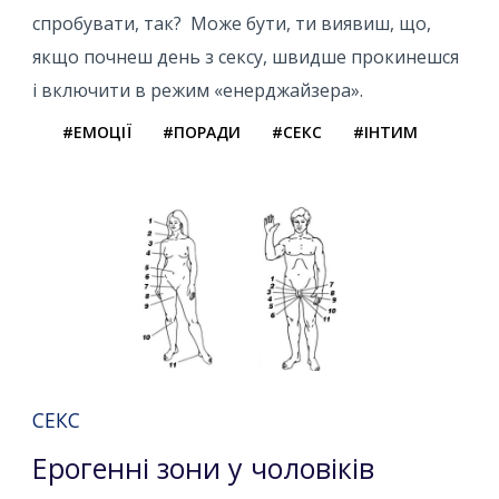
спробувати, так? Може бути, ти виявиш, що,
якщо почнеш день з сексу, швидше прокинешся
і включити в режим «енерджайзера».
#ЕМОЦІЇ
#ПОРАДИ
#СЕКС
#ІНТИМ
СЕКС
Ерогенні зони у чоловіків