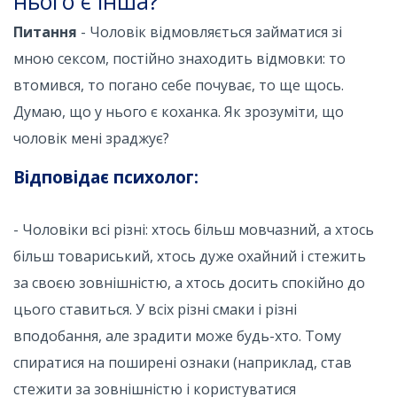
нього є інша?
Питання
- Чоловік відмовляється займатися зі
мною сексом, постійно знаходить відмовки: то
втомився, то погано себе почуває, то ще щось.
Думаю, що у нього є коханка. Як зрозуміти, що
чоловік мені зраджує?
Відповідає психолог:
- Чоловіки всі різні: хтось більш мовчазний, а хтось
більш товариський, хтось дуже охайний і стежить
за своєю зовнішністю, а хтось досить спокійно до
цього ставиться. У всіх різні смаки і різні
вподобання, але зрадити може будь-хто. Тому
спиратися на поширені ознаки (наприклад, став
стежити за зовнішністю і користуватися