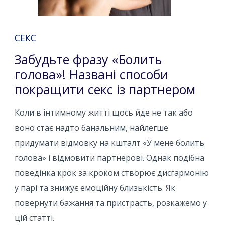
СЕКС
Забудьте фразу «Болить
голова»! Названі способи
покращити секс із партнером
Коли в інтимному житті щось йде не так або
воно стає надто банальним, найлегше
придумати відмовку на кшталт «У мене болить
голова» і відмовити партнерові. Однак подібна
поведінка крок за кроком створює дисгармонію
у парі та знижує емоційну близькість. Як
повернути бажання та пристрасть, розкажемо у
цій статті.