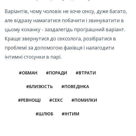
Варіантів, чому чоловік не хоче сексу, дуже багато,
але відразу намагатися побачити і звинуватити в
цьому коханку - заздалегідь програшний варіант.
Краще звернутися до сексолога, розібратися в
проблемі за допомогою фахівця і налагодити
інтимні стосунки в парі.
#ОБМАН
#ПОРАДИ
#ВТРАТИ
#БЛИЗКІСТЬ
#ПОВЕДІНКА
#РЕВНОЩІ
#СЕКС
#ПОМИЛКИ
#ШЛЮБ
#ІНТИМ