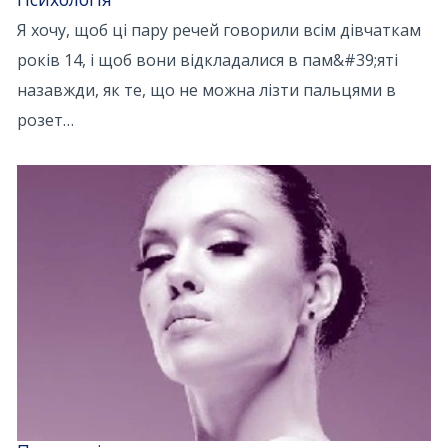
Я хочу, щоб ці пару речей говорили всім дівчаткам
років 14, і щоб вони відкладалися в пам&#39;яті
назавжди, як те, що не можна лізти пальцями в
розет…