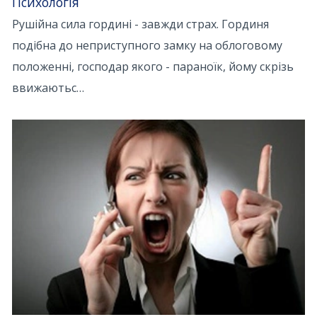
Психологія
Рушійна сила гордині - завжди страх. Гординя
подібна до неприступного замку на облоговому
положенні, господар якого - параноїк, йому скрізь
ввижаютьс…