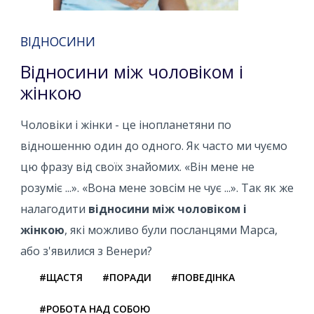
ВІДНОСИНИ
Відносини між чоловіком і
жінкою
Чоловіки і жінки - це інопланетяни по
відношенню один до одного. Як часто ми чуємо
цю фразу від своїх знайомих. «Він мене не
розуміє ...». «Вона мене зовсім не чує ...». Так як же
налагодити
відносини між чоловіком і
жінкою
, які можливо були посланцями Марса,
або з'явилися з Венери?
#ЩАСТЯ
#ПОРАДИ
#ПОВЕДІНКА
#РОБОТА НАД СОБОЮ