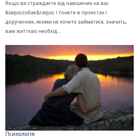
Якщо ви страждаєте від навішених на вас
&laquo;собак&raquo; і тонете в проектах і
дорученнях, якими не хочете займатися, значить,
вам життєво необхід…
Психологія