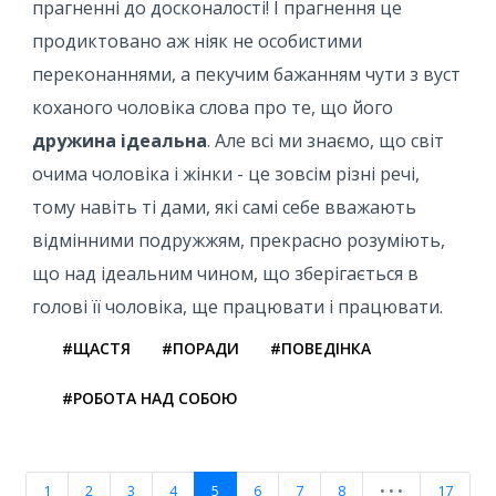
прагненні до досконалості! І прагнення це
продиктовано аж ніяк не особистими
переконаннями, а пекучим бажанням чути з вуст
коханого чоловіка слова про те, що його
дружина ідеальна
. Але всі ми знаємо, що світ
очима чоловіка і жінки - це зовсім різні речі,
тому навіть ті дами, які самі себе вважають
відмінними подружжям, прекрасно розуміють,
що над ідеальним чином, що зберігається в
голові її чоловіка, ще працювати і працювати.
#ЩАСТЯ
#ПОРАДИ
#ПОВЕДІНКА
#РОБОТА НАД СОБОЮ
1
2
3
4
5
6
7
8
• • •
17