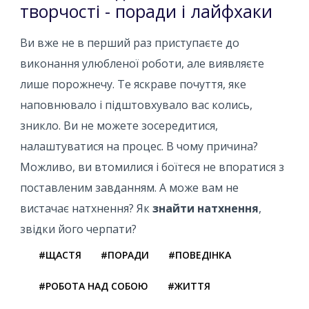
творчості - поради і лайфхаки
Ви вже не в перший раз приступаєте до
виконання улюбленої роботи, але виявляєте
лише порожнечу. Те яскраве почуття, яке
наповнювало і підштовхувало вас колись,
зникло. Ви не можете зосередитися,
налаштуватися на процес. В чому причина?
Можливо, ви втомилися і боїтеся не впоратися з
поставленим завданням. А може вам не
вистачає натхнення? Як
знайти натхнення
,
звідки його черпати?
#ЩАСТЯ
#ПОРАДИ
#ПОВЕДІНКА
#РОБОТА НАД СОБОЮ
#ЖИТТЯ