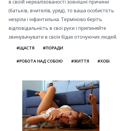
в своїй нереалізованості зовнішні причини
(батьків, вчителів, уряд), то ваша особистість
незріла і інфантильна. Терміново беріть
відповідальність в свої руки і припиняйте
звинувачувати в своїх бідах оточуючих людей.
#ЩАСТЯ
#ПОРАДИ
#РОБОТА НАД СОБОЮ
#ЖИТТЯ
#ХОБІ