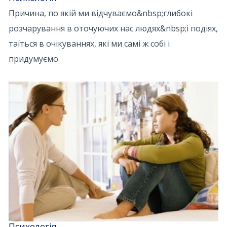
Причина, по якій ми відчуваємо&nbsp;глибокі
розчарування в оточуючих нас людях&nbsp;і подіях,
таїться в очікуваннях, які ми самі ж собі і
придумуємо.
Психологія