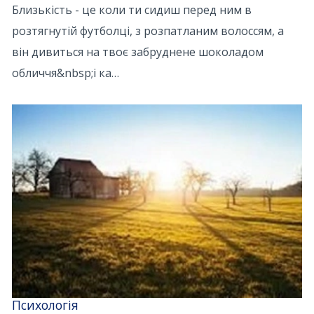
Близькість - це коли ти сидиш перед ним в
розтягнутій футболці, з розпатланим волоссям, а
він дивиться на твоє забруднене шоколадом
обличчя&nbsp;і ка…
Психологія