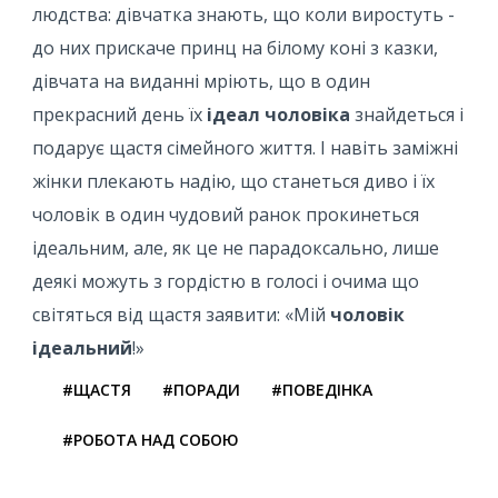
людства: дівчатка знають, що коли виростуть -
до них прискаче принц на білому коні з казки,
дівчата на виданні мріють, що в один
прекрасний день їх
ідеал чоловіка
знайдеться і
подарує щастя сімейного життя. І навіть заміжні
жінки плекають надію, що станеться диво і їх
чоловік в один чудовий ранок прокинеться
ідеальним, але, як це не парадоксально, лише
деякі можуть з гордістю в голосі і очима що
світяться від щастя заявити: «Мій
чоловік
ідеальний
!»
#ЩАСТЯ
#ПОРАДИ
#ПОВЕДІНКА
#РОБОТА НАД СОБОЮ