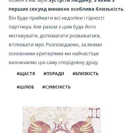
перших секунд виникне особлива близькість
.
Він буде приймати всі недоліки і гідності
партнера. Але разом з цим буде його
мотивувати, допомагати розвиватися,
втілювати мрії. Розповідаємо, за якими
основними критеріями ми найчастіше
визначаємо цю саму споріднену душу.
#ЩАСТЯ
#ПОРАДИ
#БЛИЗКІСТЬ
#ШЛЮБ
#СУМІСНІСТЬ