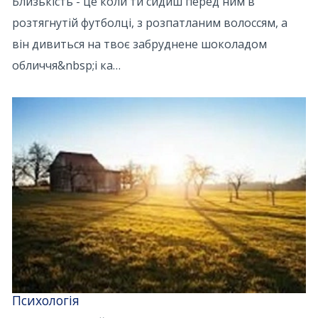
Близькість - це коли ти сидиш перед ним в
розтягнутій футболці, з розпатланим волоссям, а
він дивиться на твоє забруднене шоколадом
обличчя&nbsp;і ка…
Психологія