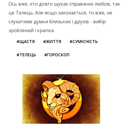
Ось вже, хто довго шукає справжню любов, так
це Телець. Але якщо закохається, то вже, не
слухатиме думки близьких і друзів - вибір
зроблений і крапка.
#ЩАСТЯ
#ЖИТТЯ
#СУМІСНІСТЬ
#ТЕЛЕЦЬ
#ГОРОСКОП