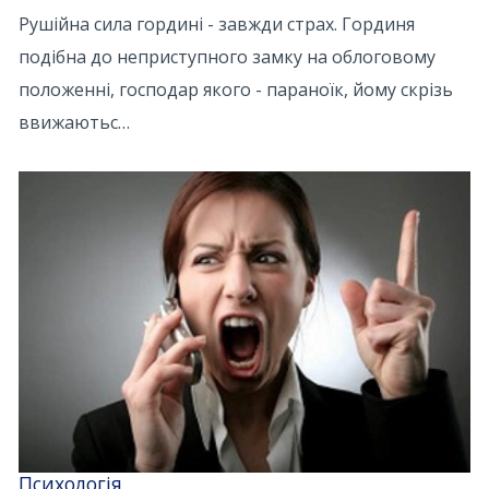
Рушійна сила гордині - завжди страх. Гординя
подібна до неприступного замку на облоговому
положенні, господар якого - параноїк, йому скрізь
ввижаютьс…
Психологія