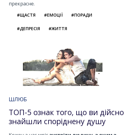
прекрасне.
#ЩАСТЯ
#ЕМОЦІЇ
#ПОРАДИ
#ДЕПРЕСІЯ
#ЖИТТЯ
ШЛЮБ
ТОП-5 ознак того, що ви дійсно
знайшли споріднену душу
Кожен з нас мріє
зустріти людину, з яким з