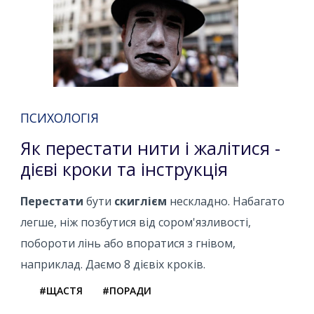
ПСИХОЛОГІЯ
Як перестати нити і жалітися -
дієві кроки та інструкція
Перестати
бути
скиглієм
нескладно. Набагато
легше, ніж позбутися від сором'язливості,
побороти лінь або впоратися з гнівом,
наприклад. Даємо 8 дієвіх кроків.
#ЩАСТЯ
#ПОРАДИ