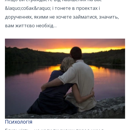
&laquo;собак&raquo; і тонете в проектах і
дорученнях, якими не хочете займатися, значить,
вам життєво необхід…
Психологія