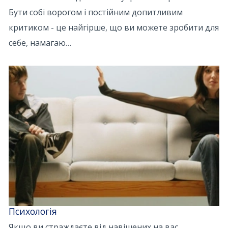
Бути собі ворогом і постійним допитливим
критиком - це найгірше, що ви можете зробити для
себе, намагаю…
Психологія
Якщо ви страждаєте від навішених на вас