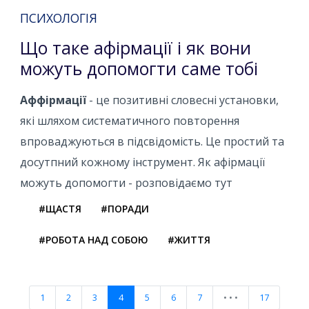
ПСИХОЛОГІЯ
Що таке афірмації і як вони
можуть допомогти саме тобі
Аффірмації
- це позитивні словесні установки,
які шляхом систематичного повторення
впроваджуються в підсвідомість. Це простий та
досутпний кожному інструмент. Як афірмації
можуть допомогти - розповідаємо тут
#ЩАСТЯ
#ПОРАДИ
#РОБОТА НАД СОБОЮ
#ЖИТТЯ
1
2
3
4
5
6
7
• • •
17