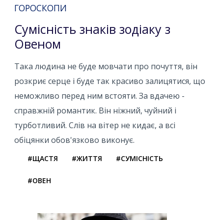
ГОРОСКОПИ
Сумісність знаків зодіаку з
Овеном
Така людина не буде мовчати про почуття, він
розкриє серце і буде так красиво залицятися, що
неможливо перед ним встояти. За вдачею -
справжній романтик. Він ніжний, чуйний і
турботливий. Слів на вітер не кидає, а всі
обіцянки обов'язково виконує.
#ЩАСТЯ
#ЖИТТЯ
#СУМІСНІСТЬ
#ОВЕН