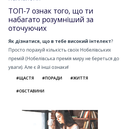
ТОП-7 ознак того, що ти
набагато розумніший за
оточуючих
Як дізнатися, що в тебе високий інтелект
?
Просто порахуй кількість своїх Нобелівських
премій (Нобелівська премія миру не береться до
уваги). Але є й інші ознаки!
#ЩАСТЯ
#ПОРАДИ
#ЖИТТЯ
#ОБСТАВИНИ