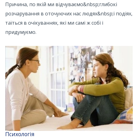
Причина, по якій ми відчуваємо&nbsp;глибокі
розчарування в оточуючих нас людях&nbsp;і подіях,
таїться в очікуваннях, які ми самі ж собі і
придумуємо.
Психологія