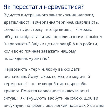
Як перестати нервуватися?
Відчуття внутрішнього занепокоєння, напруги,
дратівливості, вичерпання терпіння, сварливість,
схильність до стресу - все це явища, які можна
об'єднати під загальним і розпливчастим терміном
"нервозність". Звідки це насправді? А що робити,
коли воно починає заважати нашому
повсякденному життю?
Нервозність - термін, якому важко дати
визначення. Йому також не місце в медичній
термінології - це не хвороба, як невроз або
тривога. Поняття нервозності включає всі ті
ситуації, які змушують вас бути не собою. Щоб ви
вибухнули, потрібен лише легкий поштовх. Як з цим