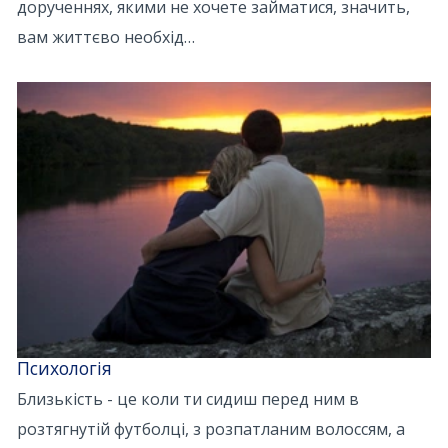
дорученнях, якими не хочете займатися, значить,
вам життєво необхід…
Психологія
Близькість - це коли ти сидиш перед ним в
розтягнутій футболці, з розпатланим волоссям, а