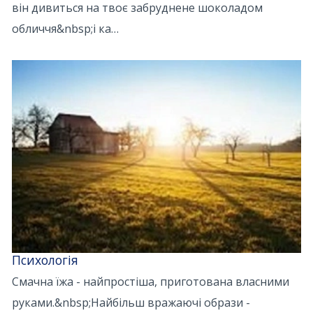
він дивиться на твоє забруднене шоколадом
обличчя&nbsp;і ка…
Психологія
Смачна їжа - найпростіша, приготована власними
руками.&nbsp;Найбільш вражаючі образи -