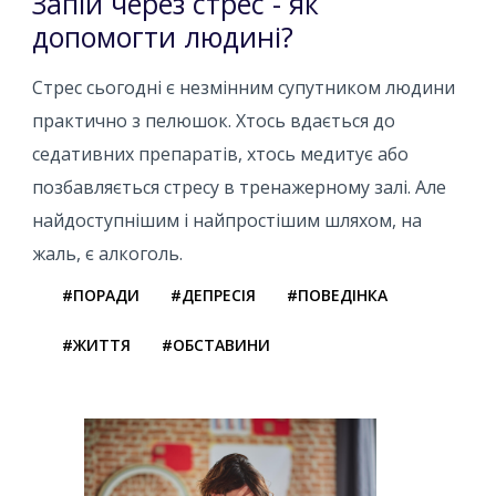
Запій через стрес - як
допомогти людині?
Стрес сьогодні є незмінним супутником людини
практично з пелюшок. Хтось вдається до
седативних препаратів, хтось медитує або
позбавляється стресу в тренажерному залі. Але
найдоступнішим і найпростішим шляхом, на
жаль, є алкоголь.
#ПОРАДИ
#ДЕПРЕСІЯ
#ПОВЕДІНКА
#ЖИТТЯ
#ОБСТАВИНИ