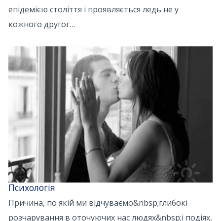
епідемією століття і проявляється ледь не у
кожного другог…
Психологія
Причина, по якій ми відчуваємо&nbsp;глибокі
розчарування в оточуючих нас людях&nbsp;і подіях,