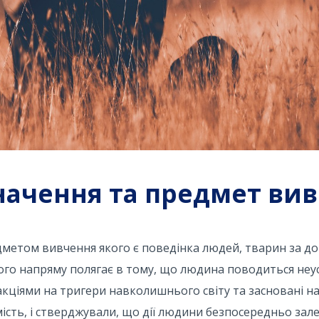
значення та предмет ви
редметом вивчення якого є поведінка людей, тварин за 
ого напряму полягає в тому, що людина поводиться неус
іями на тригери навколишнього світу та засновані на 
ість, і стверджували, що дії людини безпосередньо зале