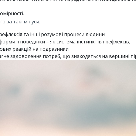
омірності.
 за такі мінуси:
 рефлексія та інші розумові процеси людини;
рми її поведінки – як система інстинктів і рефлексів;
зових реакцій на подразники;
агне задоволення потреб, що знаходяться на вершині пі