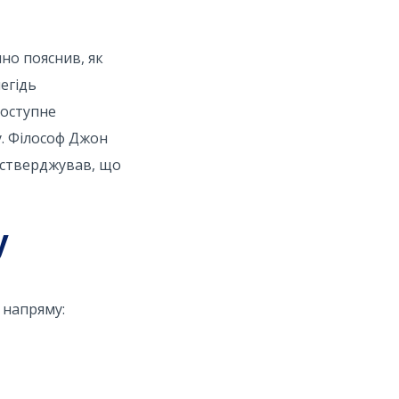
но пояснив, як
егідь
доступне
у. Філософ Джон
с стверджував, що
у
 напряму: