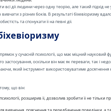
 всі дії людини через одну теорію, але такий підхід не 
о вивчати з різних боків. В результаті біхевіоризму вда
бистість та спонукати її на певні дії.
біхевіоризму
рямок у сучасній психології, що має міцний науковий 
 застосування, оскільки він має як переваги, так і нед
ираючи, який інструмент використовуватиме досягнення
тому, що він:
сихології, розширив її, дозволив зробити її не тільки п
ля вивчення, пояснення та передбачення поведінки, а т