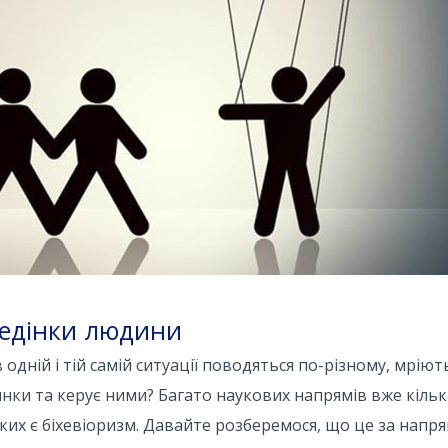
ведінки людини
одній і тій самій ситуації поводяться по-різному, мріють
вчинки та керує ними? Багато наукових напрямів вже кільк
их є біхевіоризм. Давайте розберемося, що це за напрям