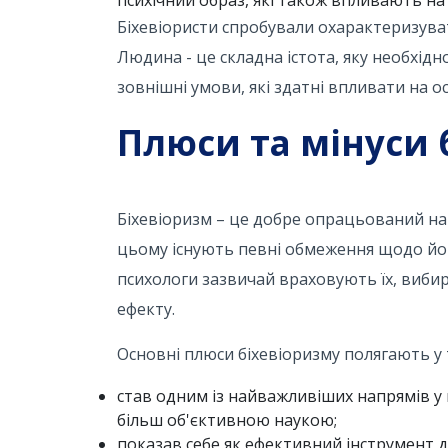
Біхевіористи спробували охарактеризувати
Людина - це складна істота, яку необхідн
зовнішні умови, які здатні впливати на осо
Плюси та мінуси 
Біхевіоризм – це добре опрацьований нап
цьому існують певні обмеження щодо його
психологи зазвичай враховують їх, виб
ефекту.
Основні плюси біхевіоризму полягають у 
став одним із найважливіших напрямів у п
більш об'єктивною наукою;
показав себе як ефективний інструмент д