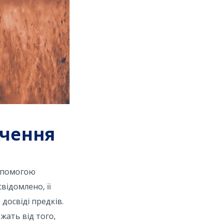
вчення
допомогою
відомлено, її
досвіді предків.
жать від того,