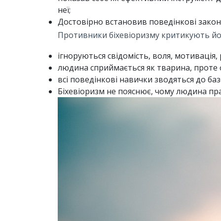
неї;
Достовірно встановив поведінкові закон
Противники біхевіоризму критикують його
ігноруються свідомість, воля, мотивація,
людина сприймається як тварина, проте фо
всі поведінкові навички зводяться до ба
Біхевіоризм не пояснює, чому людина пр