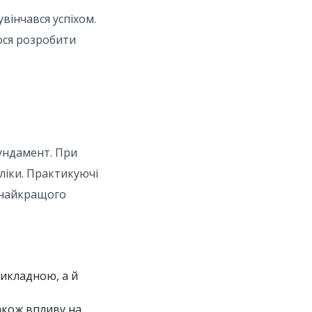
увінчався успіхом.
лося розробити
фундамент. При
оліки. Практикуючі
 найкращого
рикладною, а й
акож впливу на