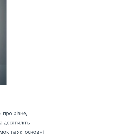
 про різне,
а десятиліть
ок та які основні