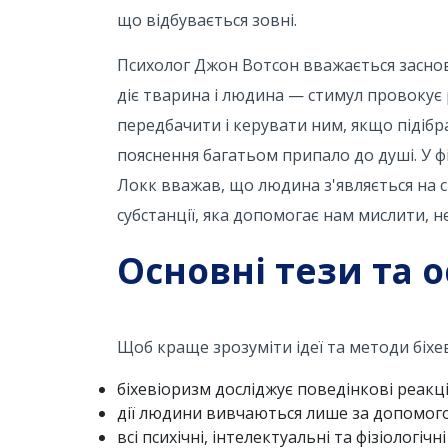
що відбувається зовні.
Психолог Джон Вотсон вважається засновн
діє тварина і людина — стимул провокує 
передбачити і керувати ним, якщо підібр
пояснення багатьом припало до душі. У ф
Локк вважав, що людина з'являється на св
субстанції, яка допомогає нам мислити, не
Основні тези та 
Щоб краще зрозуміти ідеї та методи біх
біхевіоризм досліджує поведінкові реакції
дії людини вивчаються лише за допомог
всі психічні, інтелектуальні та фізіологіч