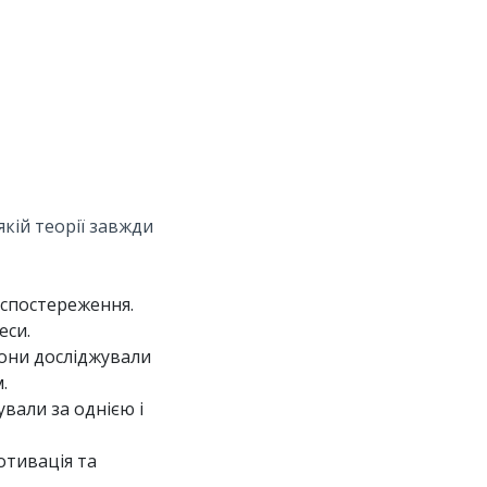
якій теорії завжди
 спостереження.
еси.
вони досліджували
.
вали за однією і
отивація та