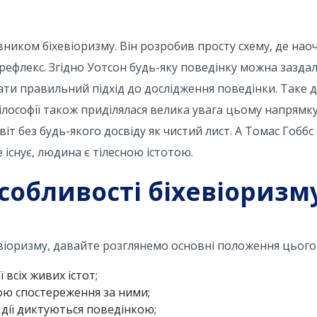
иком біхевіоризму. Він розробив просту схему, де наоч
рефлекс. Згідно Уотсон будь-яку поведінку можна заздал
ати правильний підхід до дослідження поведінки. Таке 
ілософії також приділялася велика увага цьому напрямк
іт без будь-якого досвіду як чистий лист. А Томас Гобб
 існує, людина є тілесною істотою.
особливості біхевіоризм
евіоризму, давайте розглянемо основні положення цього
 всіх живих істот;
ою спостереження за ними;
ні дії диктуються поведінкою;