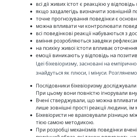
всі дії живих істот є реакцією у відповідь
якщо заздалегідь визначити зовнішній 
точне прогнозування поведінки є основн
можна впливати чи контролювати поведі
всі поведінкові реакції набуваються з дос
вміння розробляються завдяки рефлексам,
на психіку живої істоти впливає оточення
емоції виникають у відповідь на позитив
Ідеї ​​біхевіоризму, засновані на емпіричн
знайдуться як плюси, і мінуси. Розглянемо
Послідовники біхевіоризму досліджували
При цьому вони повністю ігнорували внут
Вчені стверджували, що можна впливати 
лише зовнішні прості реакції людини, їм 
Біхевіористи не враховували різницю між
тією самою методикою.
При розробці механізмів поведінки вчен
психічний образ, які також впливають н