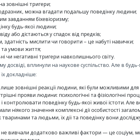
 на зовнішні тригери;
подразник, можна вгадати подальшу поведінку людини;
им завданням біхевіоризму;
нку будь-якої людини;
віду або дістаються у спадок від предків;
 здатність мислити чи говорити – це набуті навички;
 та умови життя;
ні чи негативні тригери навколишнього світу.
ому досвіді, вплинули на наукове суспільство. Але в будь-
 їх докладніше:
 лише зовнішні реакції людини, які були можливими для
рішні прояви людини: психологічні та фізіологічні проц
і контролювати поведінку будь-якої живої істоти. Але 
мали ніякого значення комплексні дії особистості загалом
 тваринами та людьми, їх дії та поведінку вони досліджу
і не вивчали додатково важливі фактори — це соціум, м
а вчинки людини.