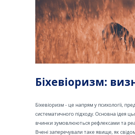
Біхевіоризм: ви
Біхевіоризм - це напрям у психології, п
систематичного підходу. Основна ідея ць
вчинки зумовлюються рефлексами та реакц
Вчені заперечували таке явище, як свідом