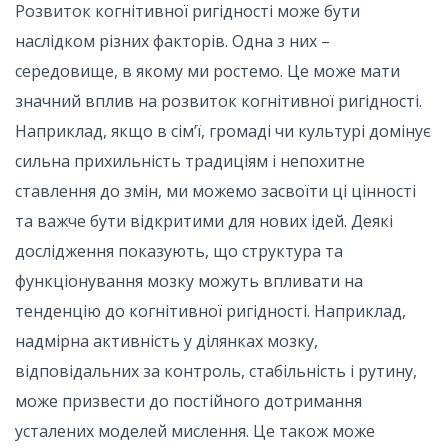
Розвиток когнітивної ригідності може бути
наслідком різних факторів. Одна з них –
середовище, в якому ми ростемо. Це може мати
значний вплив на розвиток когнітивної ригідності.
Наприклад, якщо в сім’ї, громаді чи культурі домінує
сильна прихильність традиціям і непохитне
ставлення до змін, ми можемо засвоїти ці цінності
та важче бути відкритими для нових ідей. Деякі
дослідження показують, що структура та
функціонування мозку можуть впливати на
тенденцію до когнітивної ригідності. Наприклад,
надмірна активність у ділянках мозку,
відповідальних за контроль, стабільність і рутину,
може призвести до постійного дотримання
усталених моделей мислення. Це також може