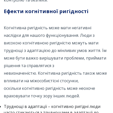
контролю та безпеки.
Ефекти когнітивної ригідності
Когнітивна ригідність може мати негативні
наслідки для нашого функціонування. Люди з
високою когнітивною ригідністю можуть мати
труднощі з адаптацією до мінливих умов життя. Їм
може бути важко вирішувати проблеми, приймати
рішення та справлятися з
невизначеністю. Когнітивна ригідність також може
впливати на міжособистісні стосунки,
оскільки когнітивно ригідність може неохоче
враховувати точку зору інших людей.
Труднощі в адаптації – когнітивно ригідні люди
часто стикаються з труднощами в адаптації до