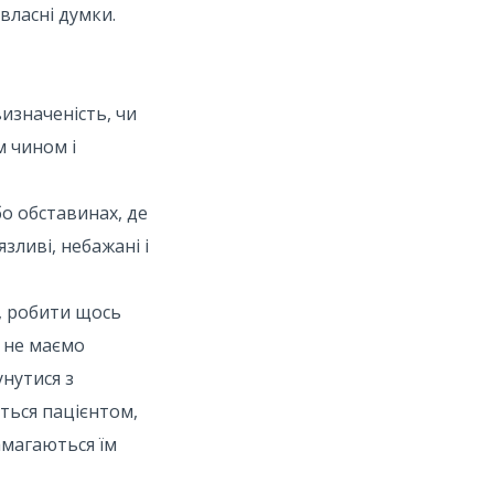
власні думки.
изначеність, чи
м чином і
о обставинах, де
зливі, небажані і
і, робити щось
 не маємо
унутися з
ться пацієнтом,
амагаються їм