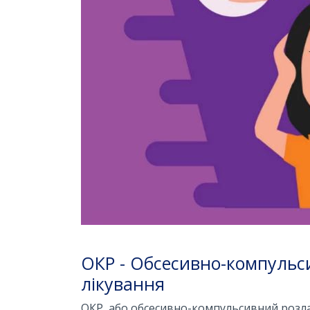
ОКР - Обсесивно-компульс
лікування
ОКР, або обсесивно-компульсивний розла