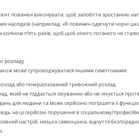
 пацієнт повинен виконувати, щоб запобігти зростанню нап
их наслідків (наприклад, «Я повинен одягнути чорні шк
 коліном п’ять разів, щоб щоб нічого поганого не сталос
о розладу
також може супроводжуватися іншими симптомами:
розлад або генералізований тривожний розлад
ад, який не піддається лікуванню або не лікується про
дань для людини та може серйозно погіршити її функці
дповідь на ці серйозні порушення в соціальному/професій
ивний настрій, низька самооцінка, відчуття безпорадно
и.