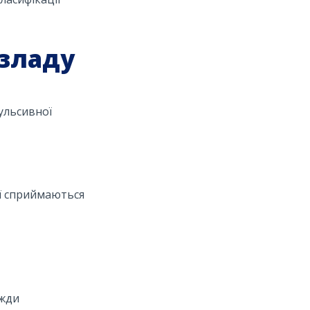
зладу
ульсивної
ії сприймаються
вжди