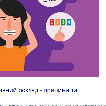
ивний розлад - причини та
д, полягає в тому, що у пацієнта періодично виникають