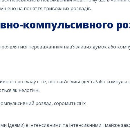
мінено на поняття тривожних розладів.
вно-компульсивного ро
роявлятися переважанням нав’язливих думок або комп
ного розладу є те, що нав’язливі ідеї та/або компульс
ься як нелогічні.
омпульсивний розлад, соромиться їх.
ими ідеями) є інтенсивними та інтенсивними і майже за