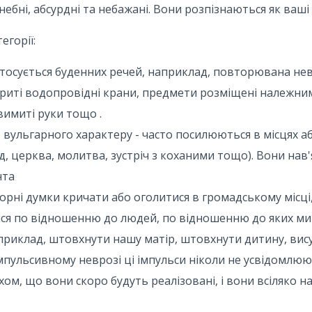
бні, абсурдні та небажані. Вони розпізнаються як ваші 
егорії:
стосується буденних речей, наприклад, повторювана нев
акриті водопровідні крани, предмети розміщені належни
вимиті руки тощо .
вульгарного характеру - часто посилюються в місцях аб
 церква, молитва, зустріч з коханими тощо). Вони нав'я
нта
борні думки кричати або оголитися в громадському місц
я по відношенню до людей, по відношенню до яких ми
наприклад, штовхнути нашу матір, штовхнути дитину, вис
мпульсивному неврозі ці імпульси ніколи не усвідомлюю
м, що вони скоро будуть реалізовані, і вони всіляко н