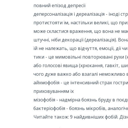
повний епізод депресії
деперсоналізація і дереалізація - іноді 
протистояти їм, настільки великі, що пр
може скластися враження, що вона не має
штучні, ніби декорації (дереалізація). Во
їй не належать, що відчуття, емоції, дії ч
тики - це мимовільні повторювані рухи (
або голосові явища (хрюкання, гавкіт, шип
чого дуже важко або взагалі неможливо 
айхмофобія - це інтенсивний страх гостр
приховуванням їх
мізофобія - надмірна боязнь бруду в поє
бактеріофобія - боязнь мікробів, аналогіч
Читайте також: 9 найдивніших фобій. Ді