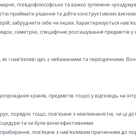
 марне, псевдофілософське та важко зупинене «роздуму
стю приймати рішення та дійти конструктивних висновк
терій, забруднити себе чи інших. Характеризується нав
рядок, симетрію, специфічне розташування предметів 
ї), як і нав’язливі ідеї, є небажаними та періодичними. 
допровідних кранів, предметів тощо) у відповідь на інт
ук, порядок тощо, пов'язане з невпевненістю, чи ці дії
роцедури та чи були вони ефективними
рибирання, пов’язане з нав’язливим прагненням до поря