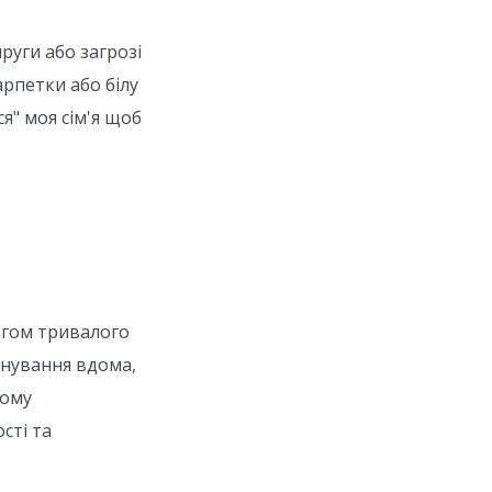
руги або загрозі
арпетки або білу
я" моя сім'я щоб
тягом тривалого
онування вдома,
ному
сті та