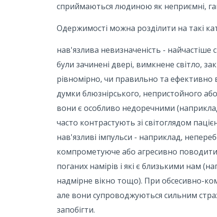
сприймаються людиною як неприємні, гане
Одержимості можна розділити на такі кат
нав'язлива невизначеність - найчастіше 
були зачинені двері, вимкнене світло, з
рівномірно, чи правильно та ефективно 
думки блюзнірського, непристойного або 
вони є особливо недоречними (наприклад,
часто контрастують зі світоглядом паціє
нав'язливі імпульси - наприклад, непере
компрометуюче або агресивно поводитис
поганих намірів і які є близькими нам (
надмірне вікно тощо). При обсесивно-ко
але вони супроводжуються сильним страхо
запобігти.