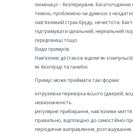
люмінації – безперервне, багатогодинне
темою, проблемою чи думкою з нездатні
нав'язливий страх бруду, нечистоти, бак
підтримувати ідеальний, нереальний по
середовищі тощо.
Види примусів
Нав’язливі дії (також відомі як компульсі
як безглузді та ганебні.
Примус може приймати такі форми:
інтрузивна перевірка всього (дверей, во
невизначеність
регулярне прибирання, нав'язливе миття р
правильно, відповідно до самостійної п
періодичне виправлення, розташування, п