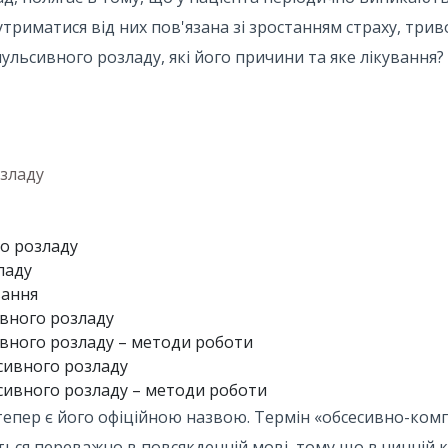
утриматися від них пов'язана зі зростанням страху, трив
льсивного розладу, які його причини та яке лікування?
зладу
о розладу
ладу
вання
вного розладу
вного розладу – методи роботи
сивного розладу
ивного розладу – методи роботи
тепер є його офіційною назвою. Термін «обсесивно-ком
ться переважно в повсякденній мові, тому що в чинній к