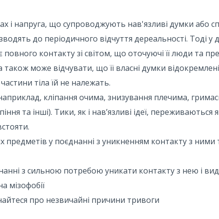
страх і напруга, що супроводжують нав'язливі думки або с
изводять до періодичного відчуття дереальності. Тоді у
 повного контакту зі світом, що оточуючі її люди та пр
на також може відчувати, що її власні думки відокремлені 
и частини тіла їй не належать.
наприклад, кліпання очима, знизування плечима, грима
іння та інші). Тики, як і нав’язливі ідеї, переживаються 
встояти.
их предметів у поєднанні з уникненням контакту з ними 
днанні з сильною потребою уникати контакту з нею і вида
на мізофобії
знайтеся про незвичайні причини тривоги