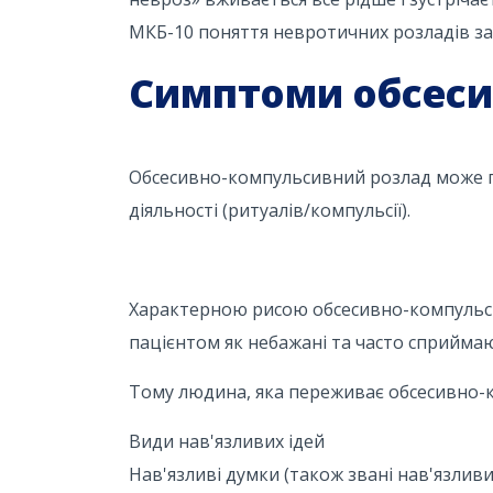
МКБ-10 поняття невротичних розладів за
Симптоми обсеси
Обсесивно-компульсивний розлад може п
діяльності (ритуалів/компульсії).
Характерною рисою обсесивно-компульсив
пацієнтом як небажані та часто сприймают
Тому людина, яка переживає обсесивно-к
Види нав'язливих ідей
Нав'язливі думки (також звані нав'язлив