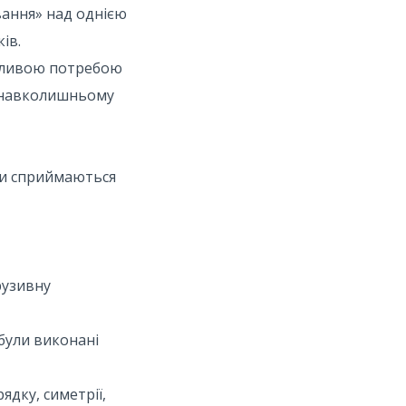
вання» над однією
ів.
'язливою потребою
у навколишньому
Вони сприймаються
рузивну
 були виконані
дку, симетрії,