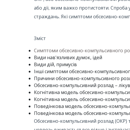
або дії, яким важко протистояти. Спроба 
страждань. Які симптоми обсесивно-компу
Зміст
Симптоми обсесивно-компульсивного ро
Види нав'язливих думок, ідей
Види дій, примусів
Інші симптоми обсесивно-компульсивног
Причини обсесивно-компульсивного роз
Обсесивно-компульсивний розлад – ліку
Когнітивна модель обсесивно-компульси
Когнітивна модель обсесивно-компульси
Поведінкова модель обсесивно-компуль
Поведінкова модель обсесивно-компульс
Обсесивно-компульсивний розлад (ОКР) 
невроз» вживається все рідше і зустрічає