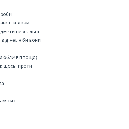
проби
 даної людини
едмети нереальні,
від неї, ніби вони
си обличчя тощо)
як щось, проти
та
ляти її