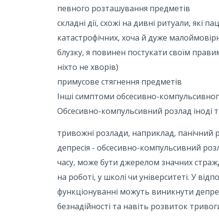
певного розташування предметів
складні дії, схожі на дивні ритуали, які
катастрофічних, хоча й дуже малоймовірн
блузку, я повинен постукати своїм правим
ніхто не хворів)
примусове стягнення предметів
Інші симптоми обсесивно-компульсивног
Обсесивно-компульсивний розлад іноді 
тривожні розлади, наприклад, панічний 
депресія - обсесивно-компульсивний розл
часу, може бути джерелом значних страж
на роботі, у школі чи університеті. У ві
функціонуванні можуть виникнути депрес
безнадійності та навіть розвиток тривог