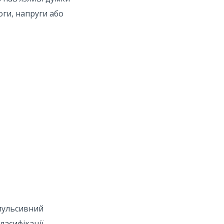
оги, напруги або
пульсивний
ласифікації