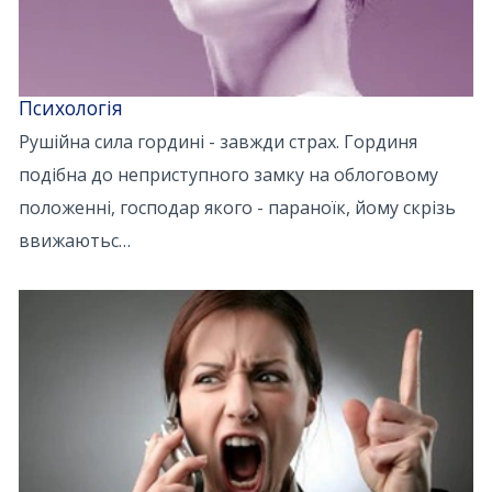
Психологія
Рушійна сила гордині - завжди страх. Гординя
подібна до неприступного замку на облоговому
положенні, господар якого - параноїк, йому скрізь
ввижаютьс…