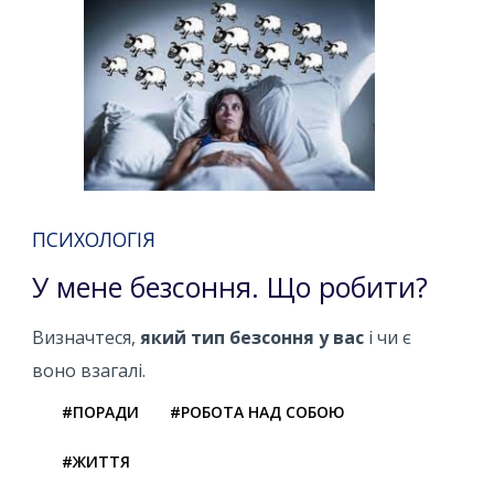
ПСИХОЛОГІЯ
У мене безсоння. Що робити?
Визначтеся,
який тип безсоння у вас
і чи є
воно взагалі.
#ПОРАДИ
#РОБОТА НАД СОБОЮ
#ЖИТТЯ