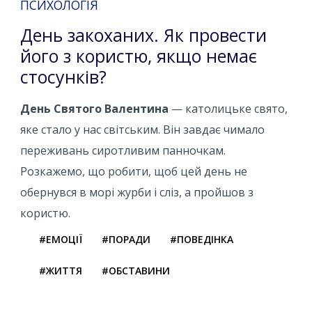
ПСИХОЛОГІЯ
День закоханих. Як провести
його з користю, якщо немає
стосунків?
День Святого Валентина
— католицьке свято,
яке стало у нас світським. Він завдає чимало
переживань сиротливим панночкам.
Розкажемо, що робити, щоб цей день не
обернувся в морі журби і сліз, а пройшов з
користю.
#ЕМОЦІЇ
#ПОРАДИ
#ПОВЕДІНКА
#ЖИТТЯ
#ОБСТАВИНИ