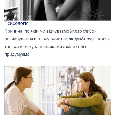
Психологія
Причина, по якій ми відчуваємо&nbsp;глибокі
розчарування в оточуючих нас людях&nbsp;і подіях,
таїться в очікуваннях, які ми самі ж собі і
придумуємо.