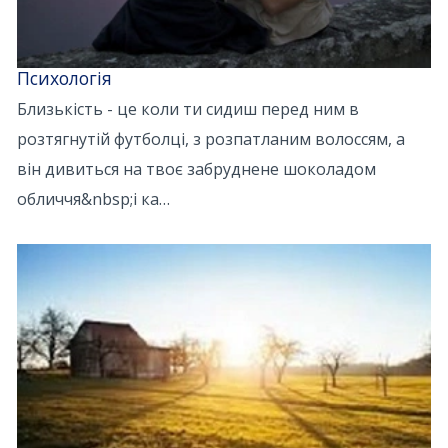
Психологія
Близькість - це коли ти сидиш перед ним в
розтягнутій футболці, з розпатланим волоссям, а
він дивиться на твоє забруднене шоколадом
обличчя&nbsp;і ка…