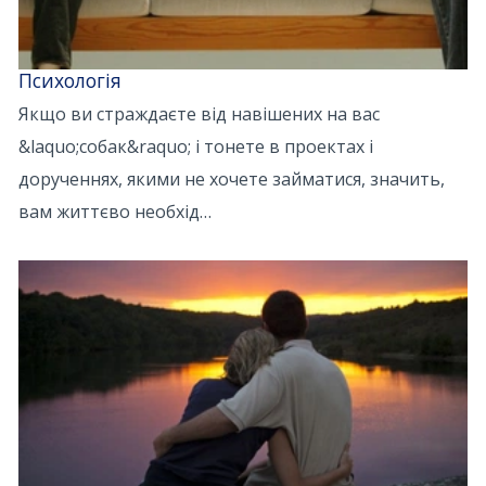
Психологія
Якщо ви страждаєте від навішених на вас
&laquo;собак&raquo; і тонете в проектах і
дорученнях, якими не хочете займатися, значить,
вам життєво необхід…