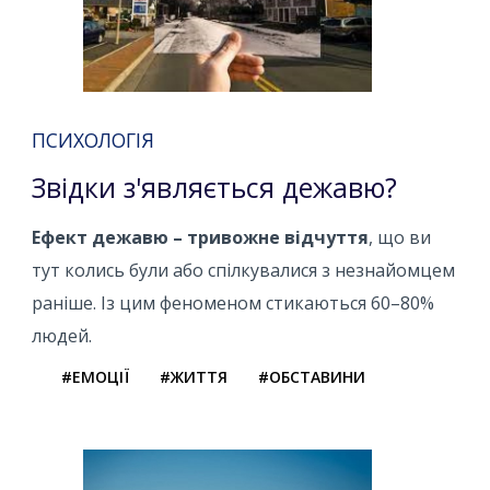
ПСИХОЛОГІЯ
Звідки з'являється дежавю?
Ефект дежавю – тривожне відчуття
, що ви
тут колись були або спілкувалися з незнайомцем
раніше. Із цим феноменом стикаються 60–80%
людей.
#ЕМОЦІЇ
#ЖИТТЯ
#ОБСТАВИНИ