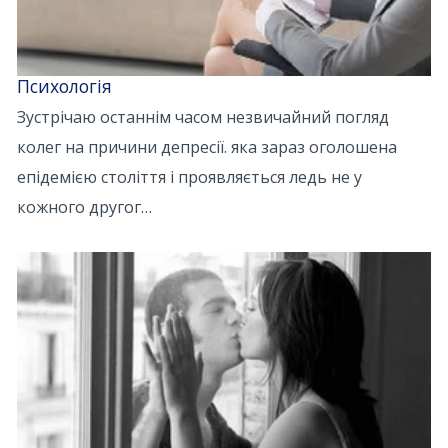
Психологія
Зустрічаю останнім часом незвичайний погляд
колег на причини депресії. яка зараз оголошена
епідемією століття і проявляється ледь не у
кожного другог…