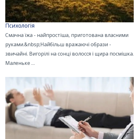
Психологія
Смачна їжа - найпростіша, приготована власними
руками.&nbsp;Найбільш вражаючі образи -
звичайні. Вигорілі на сонці волосся і щира посмішка.
Маленьке …